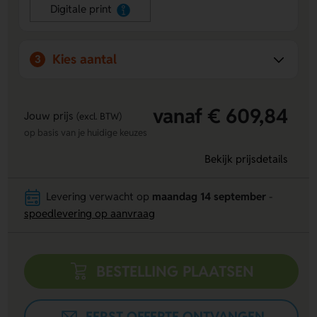
colour bedrukking voor maximale zichtbaarheid.
Digitale print
Handige functionaliteit:
Verschuiﬂbare rode
datumschuif maakt actuele dag direct zichtbaar.
Kies aantal
3
vanaf € 609,84
Jouw prijs
(excl. BTW)
op basis van je huidige keuzes
Bekijk prijsdetails
Levering verwacht op
maandag 14 september
-
spoedlevering op aanvraag
BESTELLING PLAATSEN
EERST OFFERTE ONTVANGEN