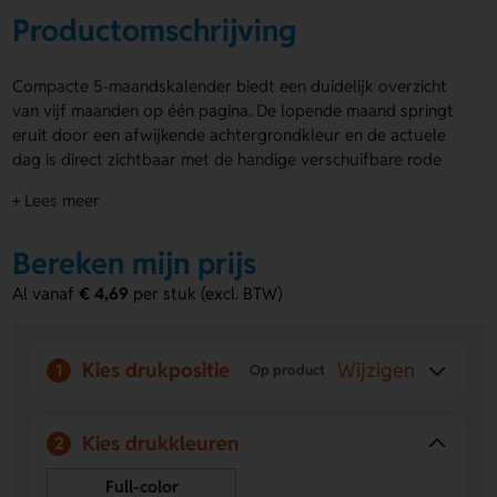
Productomschrijving
Compacte 5-maandskalender biedt een duidelijk overzicht
van vijf maanden op één pagina. De lopende maand springt
eruit door een afwijkende achtergrondkleur en de actuele
dag is direct zichtbaar met de handige verschuifbare rode
datumschuif. Inclusief boorgat voor het ophangen.
+ Lees meer
Afmetingen zijn 33 x 80 cm. Het kopschild kan volledig in de
huisstijl van jouw klant worden bedrukt, wat deze kalender
Bereken mijn prijs
ideaal maakt voor zowel planning als promotie. De compacte
5-maandskalender combineert overzichtelijk plannen met
Al vanaf
€ 4,69
per stuk (excl. BTW)
opvallende promotie. Vraag direct een offerte aan of bestel
snel.
Kies drukpositie
Wijzigen
Voordelen van de compacte 5-
1
Op product
maandskalender
Duidelijk overzicht:
Vijf maanden overzichtelijk op één
Kies drukkleuren
2
pagina.
Volledig gepersonaliseerd:
Kopschild in huisstijl of full
Full-color