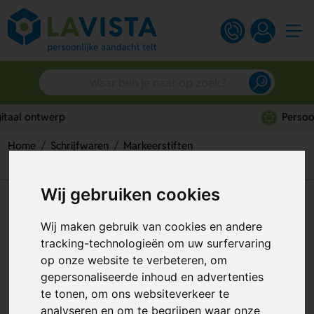
Persoonlijk advies
Home
Schrijfwaren
Markeerstiften
BIC® Permanent Marker Ecolutions®
Wij gebruiken cookies
BIC® Permanent Marker
Ecolutions®
Wij maken gebruik van cookies en andere
tracking-technologieën om uw surfervaring
Artikelnummer:
119655
op onze website te verbeteren, om
gepersonaliseerde inhoud en advertenties
te tonen, om ons websiteverkeer te
analyseren en om te begrijpen waar onze