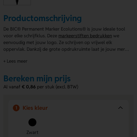
Productomschrijving
De BIC® Permanent Marker Ecolutions® is jouw ideale tool
voor elke schrijfklus. Deze
markeerstiften bedrukken
we
eenvoudig met jouw logo. Ze schrijven op vrijwel elk
oppervlak. Dankzij de grote opdrukruimte laat je jouw merk
duidelijk opvallen. Perfect voor evenementen en
+ Lees meer
relatiegeschenken!
Bereken mijn prijs
Al vanaf
€ 0,86
per stuk (excl. BTW)
Kies kleur
1
Zwart