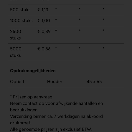
500 stuks
€ 1,13
*
*
*
1000 stuks
€ 1,00
*
*
*
2500
€ 0,89
*
*
*
stuks
5000
€ 0,86
*
*
*
stuks
Opdrukmogelijkheden
Optie 1
Houder
45 x 65
* Prijzen op aanvraag
Neem contact op voor afwijkende aantallen en
bedrukkingen.
Verzending binnen ca. 7 werkdagen na akkoord
drukproef.
Alle genoemde prijzen zijn exclusief BTW.