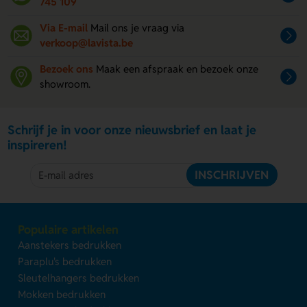
745 109
Via E-mail
Mail ons je vraag via
verkoop@lavista.be
Bezoek ons
Maak een afspraak en bezoek onze
showroom.
Schrijf je in voor onze nieuwsbrief en laat je
inspireren!
INSCHRIJVEN
Populaire artikelen
Aanstekers bedrukken
Paraplu's bedrukken
Sleutelhangers bedrukken
Mokken bedrukken