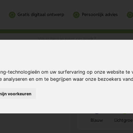
Gratis digitaal ontwerp
Persoonlijk advies
 klein gekleurd 135 gr/m2 donkerblauw
 135 gr/m2
Bereken mijn prij
ing-technologieën om uw surfervaring op onze website te 
te analyseren en om te begrijpen waar onze bezoekers va
mijn voorkeuren
Kies kleur
1
Blauw
Lichtgro