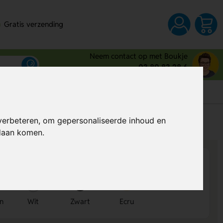
Gratis verzending
Neem contact op met Boukje
03 80 83 28 6
s
verbeteren, om gepersonaliseerde inhoud en
Al vanaf
€ 0,77
per stuk (excl. BTW)
ndaan komen.
en
Wit
Zwart
Ecru