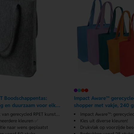
T Boodschappentas:
Impact Aware™ gerecycle
vig en duurzaam voor elke
shopper met vakje, 240 
p
van gerecycled RPET kunststof
Impact Aware™: gerecycle
 meerdere kleuren ✅
Kies uit diverse kleuren!
tie naar wens geplaatst
Drukvlak op voorzijde bes
en vanaf 50 stuks
Bedrukken vanaf 25 stuks