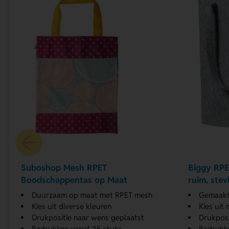
Suboshop Mesh RPET
Biggy RPE
Boodschappentas op Maat
ruim, ste
boodscha
Duurzaam op maat met RPET mesh
Gemaakt 
Kies uit diverse kleuren
Kies uit
Drukpositie naar wens geplaatst
Drukposi
Bedrukken vanaf 25 stuks
Bedrukk