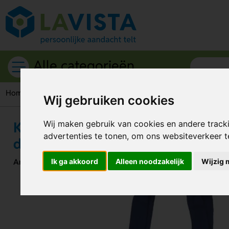
Alle categorieën
Home
Draagtassen
Boodschappentas
Katoenen draagtas
Wij gebruiken cookies
Katoenen draagtas klein gekleurd
Wij maken gebruik van cookies en andere track
advertenties te tonen, om ons websiteverkeer 
donkerblauw
Artikelnummer:
Ik ga akkoord
44891
Alleen noodzakelijk
Wijzig 