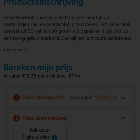
Productomschrijving
Een kelnerblok is ideaal in de horeca en helpt je om
bestellingen snel en overzichtelijk te noteren. Het kelnerblok
bestaat uit 50 vel van 80 grams wit papier en is gelijmd op
een stevig grijs onderbord. Dankzij het compacte zakformaat
van 148 x 62 mm neem je het makkelijk mee tijdens je dienst.
+ Lees meer
Je kunt alle velletjes van het kelnerblok volledig laten
bedrukken in full colour. Bestel snel of vraag een offerte aan
Bereken mijn prijs
en zet het kelnerblok slim in voor jouw zaak.
Al vanaf
€ 0,33
per stuk (excl. BTW)
Voordelen van de kelnerblok
Handig zakformaat
– Je neemt het kelnerblok makkelijk
mee tijdens iedere shift.
Kies drukpositie
Wijzigen
1
Op product
Full colour bedrukking
– Bedruk alle velletjes met jouw
ontwerp voor maximale zichtbaarheid.
Professionele uitstraling
– Met gepersonaliseerde
Kies drukkleuren
2
kelnerblokken laat je jouw horecazaak direct beter
overkomen.
Full-color
Digitale print