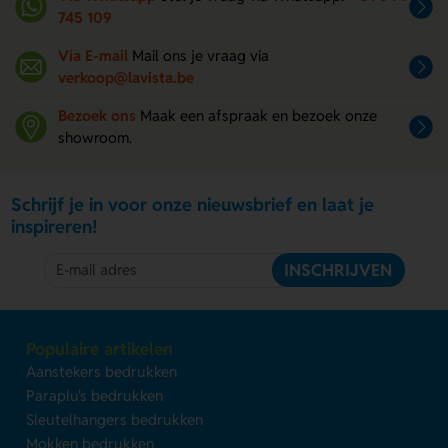
745 109
Via E-mail
Mail ons je vraag via
verkoop@lavista.be
Bezoek ons
Maak een afspraak en bezoek onze
showroom.
Schrijf je in voor onze nieuwsbrief en laat je
inspireren!
INSCHRIJVEN
Populaire artikelen
Aanstekers bedrukken
Paraplu's bedrukken
Sleutelhangers bedrukken
Mokken bedrukken