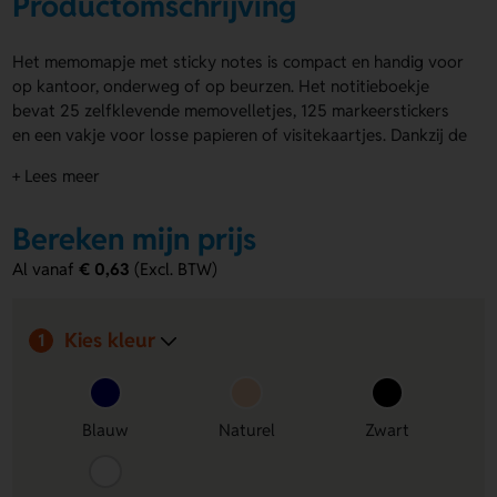
Productomschrijving
Het memomapje met sticky notes is compact en handig voor
op kantoor, onderweg of op beurzen. Het notitieboekje
bevat 25 zelfklevende memovelletjes, 125 markeerstickers
en een vakje voor losse papieren of visitekaartjes. Dankzij de
elastische sluitband blijft alles netjes bij elkaar. Het
+ Lees meer
memomapje met sticky notes is leverbaar in diverse kleuren.
Je kunt de voorzijde van het memomapje met sticky notes
Bereken mijn prijs
bedrukken met jouw eigen ontwerp of logo.
Al vanaf
€ 0,63
(Excl. BTW)
Voordelen van de memomapje met
sticky notes
Kies kleur
Alles bij de hand
– Inclusief memovellen,
1
markeerstickers en opbergvakje.
Compact en overzichtelijk
– Formaat past in elke tas of
bureaulade.
Blauw
Naturel
Zwart
Voorzijde bedrukbaar
– Laat jouw ontwerp of logo
goed opvallen.