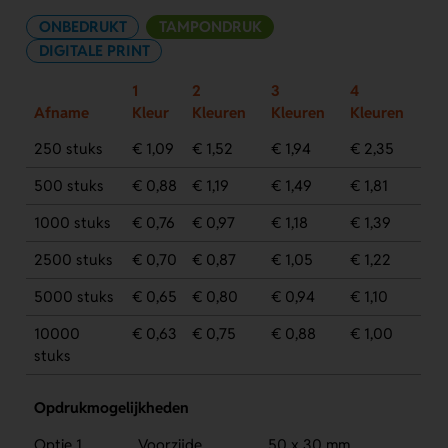
ONBEDRUKT
TAMPONDRUK
DIGITALE PRINT
1
2
3
4
Afname
Kleur
Kleuren
Kleuren
Kleuren
250 stuks
€ 1,09
€ 1,52
€ 1,94
€ 2,35
500 stuks
€ 0,88
€ 1,19
€ 1,49
€ 1,81
1000 stuks
€ 0,76
€ 0,97
€ 1,18
€ 1,39
2500 stuks
€ 0,70
€ 0,87
€ 1,05
€ 1,22
5000 stuks
€ 0,65
€ 0,80
€ 0,94
€ 1,10
10000
€ 0,63
€ 0,75
€ 0,88
€ 1,00
stuks
Opdrukmogelijkheden
Optie 1
Voorzijde
50 x 30 mm