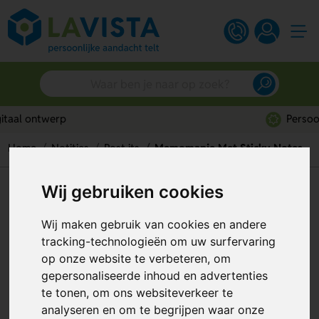
Persoonlijk advies
Home
Notities
Post its
Memomapje Met Sticky Notes
Wij gebruiken cookies
Memomapje Met Sticky Notes
Artikelnummer:
81518
Wij maken gebruik van cookies en andere
tracking-technologieën om uw surfervaring
op onze website te verbeteren, om
gepersonaliseerde inhoud en advertenties
te tonen, om ons websiteverkeer te
analyseren en om te begrijpen waar onze