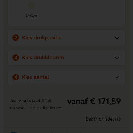
Stevig materiaal
– De 200 g/m² katoenen stof zorgt
voor een robuuste en betrouwbare uitstraling.
Beige
Duurzame keuze
– Geproduceerd volgens de OEKO-TEX
standaard en uitgevoerd in een natuurlijke Beige tint.
Kies drukpositie
2
Kies drukkleuren
3
Kies aantal
4
vanaf € 171,59
Jouw prijs
(excl. BTW)
op basis van je huidige keuzes
Bekijk prijsdetails