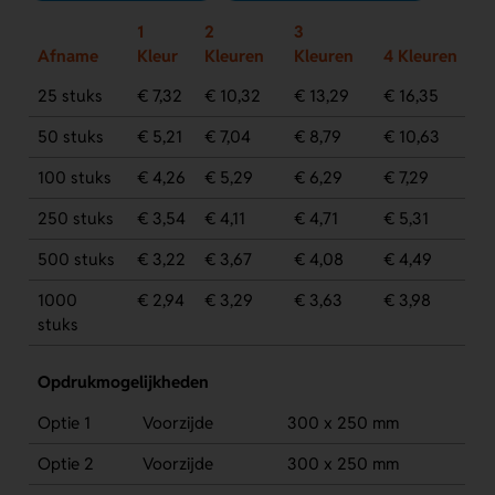
1
2
3
Afname
Kleur
Kleuren
Kleuren
4 Kleuren
25 stuks
€ 7,32
€ 10,32
€ 13,29
€ 16,35
50 stuks
€ 5,21
€ 7,04
€ 8,79
€ 10,63
100 stuks
€ 4,26
€ 5,29
€ 6,29
€ 7,29
250 stuks
€ 3,54
€ 4,11
€ 4,71
€ 5,31
500 stuks
€ 3,22
€ 3,67
€ 4,08
€ 4,49
1000
€ 2,94
€ 3,29
€ 3,63
€ 3,98
stuks
Opdrukmogelijkheden
Optie 1
Voorzijde
300 x 250 mm
Optie 2
Voorzijde
300 x 250 mm