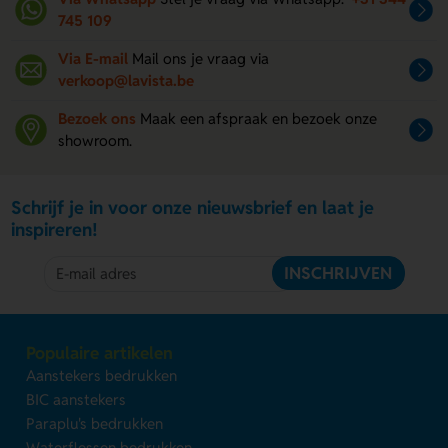
745 109
Via E-mail
Mail ons je vraag via
verkoop@lavista.be
Bezoek ons
Maak een afspraak en bezoek onze
showroom.
Schrijf je in voor onze nieuwsbrief en laat je
inspireren!
INSCHRIJVEN
Populaire artikelen
Aanstekers bedrukken
BIC aanstekers
Paraplu's bedrukken
Waterflessen bedrukken