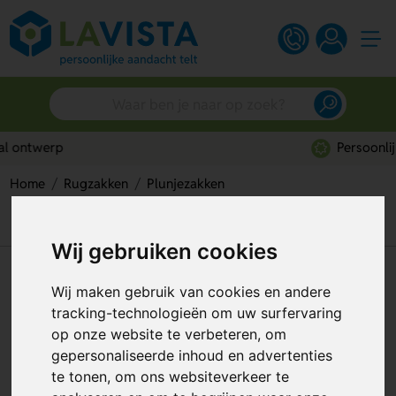
Persoonlijk advies
Home
Rugzakken
Plunjezakken
Katoenen plunjebaal Ya – stevige plunjezak voor dagelijks
gebruik
Wij gebruiken cookies
Katoenen plunjebaal Ya –
Wij maken gebruik van cookies en andere
stevige plunjezak voor
tracking-technologieën om uw surfervaring
dagelijks gebruik
op onze website te verbeteren, om
gepersonaliseerde inhoud en advertenties
Artikelnummer:
75492
te tonen, om ons websiteverkeer te