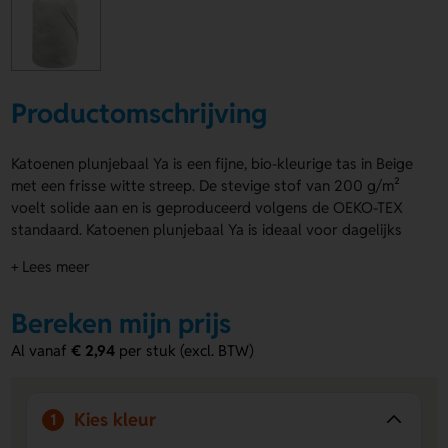
Productomschrijving
Katoenen plunjebaal Ya is een fijne, bio-kleurige tas in Beige
met een frisse witte streep. De stevige stof van 200 g/m²
voelt solide aan en is geproduceerd volgens de OEKO-TEX
standaard. Katoenen plunjebaal Ya is ideaal voor dagelijks
gebruik en geeft je outfit of actie meteen een natuurlijke
+ Lees meer
look. Laat hem bedrukken op de Voorzijde of Achterzijde
met een logo, naam of eigen ontwerp. Bestel of vraag een
Bereken mijn prijs
prijs op.
Al vanaf
€ 2,94
per stuk (excl. BTW)
Voordelen van de Katoenen plunjebaal
Ya
Veel drukruimte
– Laat een logo, naam of eigen
Kies kleur
1
ontwerp plaatsen op de Voorzijde of Achterzijde.