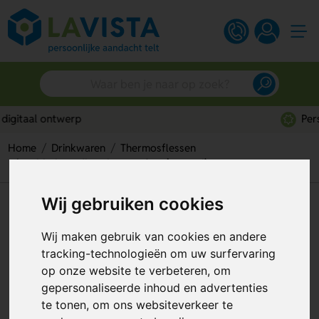
Persoonlijk advies
Home
Drinkwaren
Thermosflessen
Dubbelwandige thermosfles (500 ml)
Wij gebruiken cookies
Dubbelwandige thermosfles
(500 ml)
Wij maken gebruik van cookies en andere
tracking-technologieën om uw surfervaring
Artikelnummer:
75345
op onze website te verbeteren, om
gepersonaliseerde inhoud en advertenties
Beste keuze
te tonen, om ons websiteverkeer te