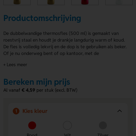
Productomschrijving
De dubbelwandige thermosfles (500 ml) is gemaakt van
roestvrij staal en houdt je drankje langdurig warm of koud.
De fles is volledig lekvrij en de dop is te gebruiken als beker.
Of je nu onderweg bent of op kantoor, met de
dubbelwandige thermosfles geniet je altijd van een warme
+ Lees meer
koffie of verfrissend water. Je hebt de keuze uit meer dan 10
kleuren. Laat de thermosfles rondom bedrukken of graveren
Bereken mijn prijs
met jouw eigen ontwerp.
Al vanaf
€ 4,59
per stuk (excl. BTW)
Voordelen van de dubbelwandige
thermosfles (500 ml)
Houdt temperatuur vast:
Dankzij de dubbele wand
Kies kleur
1
blijft je drank warm of koud, waar je ook bent.
Dop als beker:
Handig voor onderweg, geen extra mok
nodig.
Rood
Wit
Zilver
Te personaliseren:
Keuze uit meer dan 10 kleuren. Laat