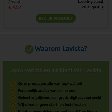
Levering vanaf
Al vanaf
€ 4,59
20 augustus
BEKIJK PRODUCT
Waarom Lavista?
Jouw voordelen als klant van Lavista
Onze producten zijn van topkwaliteit
Persoonlijk advies van een expert
Geheel vrijblijvend een gratis digitaal voorbeeld
Wij rekenen geen start- en instelkosten
Klanten beoordelen ons met een 9.7 op kiyoh