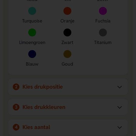
bedrukken of graveren rondom.
Turquoise
Oranje
Fuchsia
Limoengroen
Zwart
Titanium
Blauw
Goud
Kies drukpositie
2
Kies drukkleuren
3
Kies aantal
4