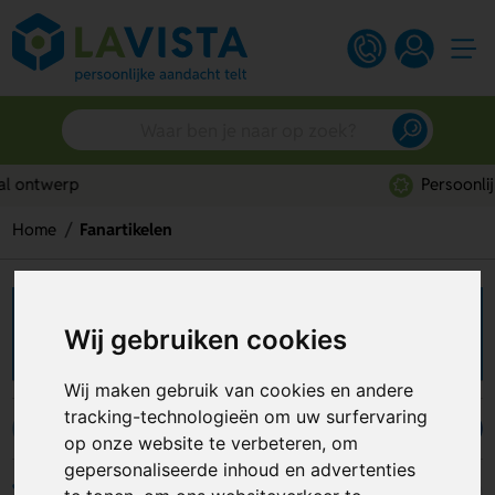
Persoonlijk advies
Home
Fanartikelen
Fanartikelen bedrukken
Wij gebruiken cookies
Wij maken gebruik van cookies en andere
tracking-technologieën om uw surfervaring
Handklappers
Megafoons
Toeters
Zwaaihandjes
op onze website te verbeteren, om
gepersonaliseerde inhoud en advertenties
Filters