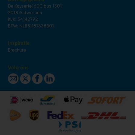
De Keyserlei 60C bus 1301
2018 Antwerpen
KvK: 54142792
BTW: NL851187638B01
Inspiratie
Brochure
Volg ons