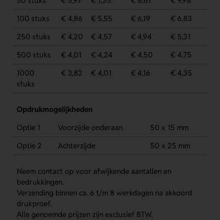
50 stuks
€ 5,97
€ 7,35
€ 8,67
€ 9,98
100 stuks
€ 4,86
€ 5,55
€ 6,19
€ 6,83
250 stuks
€ 4,20
€ 4,57
€ 4,94
€ 5,31
500 stuks
€ 4,01
€ 4,24
€ 4,50
€ 4,75
1000
€ 3,82
€ 4,01
€ 4,16
€ 4,35
stuks
Opdrukmogelijkheden
Optie 1
Voorzijde onderaan
50 x 15 mm
Optie 2
Achterzijde
50 x 25 mm
Neem contact op voor afwijkende aantallen en
bedrukkingen.
Verzending binnen ca. 6 t/m 8 werkdagen na akkoord
drukproef.
Alle genoemde prijzen zijn exclusief BTW.