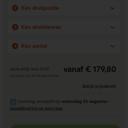
de iPhone® 5 maakt de rekenmachine aantrekkelijk en
Kies drukpositie
2
opvallend.
Direct gebruiksklaar:
Wordt geleverd met 1 AG13
batterij, zodat je meteen kunt rekenen zonder extra
Kies drukkleuren
3
aanschaf.
Kies aantal
4
vanaf € 179,80
Jouw prijs
(excl. BTW)
op basis van je huidige keuzes
Bekijk prijsdetails
Levering verwacht op
woensdag 26 augustus
-
spoedlevering op aanvraag