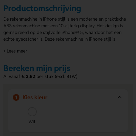
Productomschrijving
De rekenmachine in iPhone stijl is een moderne en praktische
ABS rekenmachine met een 10-cijferig display. Het design is
geïnspireerd op de stijlvolle iPhone® 5, waardoor het een
echte eyecatcher is. Deze rekenmachine in iPhone stijl is
uitgevoerd in een stralend witte kleur. Hij wordt geleverd
+ Lees meer
met 1 AG13 batterij, zodat je meteen aan de slag kunt. Aan
de onderkant is er ruimte voor bedrukking, perfect om je
bedrijfsnaam of logo te laten zien.
Bereken mijn prijs
Rekenmachine met logo
is
een ideale manier om jouw merk in de kijker te zetten. Kies
Al vanaf
€ 3,82
per stuk (excl. BTW)
voor de rekenmachine in iPhone stijl en maak indruk met je
promotie!
Voordelen van de rekenmachine in
Kies kleur
1
iPhone stijl
Bedrukking of gravering mogelijk:
Laat jouw
bedrijfsnaam of logo op de rekenmachine plaatsen voor
Wit
optimale merkzichtbaarheid.
Modern en stijlvol design:
Het design geïnspireerd op