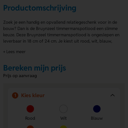
Productomschrijving
Zoek je een handig en opvallend relatiegeschenk voor in de
bouw? Dan is de Bruynzeel timmermanspotlood een slimme
keuze. Deze Bruynzeel timmermanspotlood is ongeslepen en
leverbaar in 18 cm of 24 cm. Je kiest uit rood, wit, blauw,
oranje, geel, groen en wit. De prijs is inclusief bedrukking in 1
+ Lees meer
kleur op 1 zijde. Op product kun je een logo, naam of eigen
ontwerp laten aanbrengen. Bestel of vraag een prijs op.
Bereken mijn prijs
Voordelen van de Bruynzeel
Prijs op aanvraag
timmermanspotlood
Veel kleurkeuze
- Kies uit rood, wit, blauw, oranje, geel
en groen voor een leuke uitstraling.
Kies kleur
1
Slijtvaste opdruk
- De bedrukking wordt in het hout
geperst en blijft daardoor mooi zichtbaar.
Persoonlijk te maken
- Op product kun je eenvoudig
Rood
Wit
Blauw
een logo, naam of eigen ontwerp laten aanbrengen.