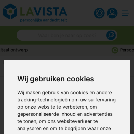
Persoonlijk advies
Home
Gereedschappen & tools
Timmermanspotloden
Bruynzeel timmermanspotlood
Wij gebruiken cookies
Bruynzeel timmermanspotlood
Wij maken gebruik van cookies en andere
Artikelnummer:
57374
tracking-technologieën om uw surfervaring
op onze website te verbeteren, om
gepersonaliseerde inhoud en advertenties
te tonen, om ons websiteverkeer te
analyseren en om te begrijpen waar onze