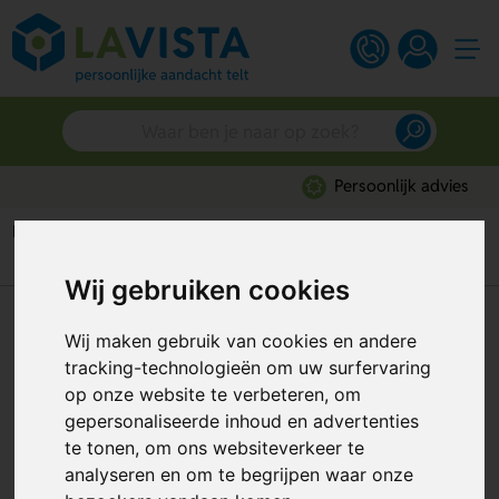
Persoonlijk advies
Home
Auto accessoires
Automapjes
Kentekencardetuis (broekzakformaat)
Wij gebruiken cookies
Kentekencardetuis
Wij maken gebruik van cookies en andere
(broekzakformaat)
tracking-technologieën om uw surfervaring
op onze website te verbeteren, om
Artikelnummer:
53027
gepersonaliseerde inhoud en advertenties
te tonen, om ons websiteverkeer te
analyseren en om te begrijpen waar onze