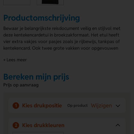
Productomschrijving
Bewaar je belangrijkste reisdocument veilig en stijlvol met
deze kentekencardetui in broekzakformaat. Het etui heeft
vier extra vakjes voor pasjes zoals je rijbewijs, tankpas of
kentekencard. Ook twee grote vakken voor opgevouwen
papieren en documenten. Compact en handig voor
+ Lees meer
onderweg. Gemaakt van stevig materiaal, dus je
documenten blijven altijd goed beschermd. Het etui is alleen
verkrijgbaar in het zwart. Op de voorzijde kun je een opdruk
Bereken mijn prijs
plaatsen, bijvoorbeeld een
automap met logo
, naam of
Prijs op aanvraag
slogan. Laat je merk overal mee naartoe nemen!
Voordelen van de kentekencardetuis
Kies drukpositie
Wijzigen
1
Op product
Veilig en compact:
Dankzij het broekzakformaat en
stevige materiaal blijven al je documenten beschermd
en overzichtelijk.
Kies drukkleuren
2
Extra opbergruimte:
Vier pasjesvakjes en twee grote