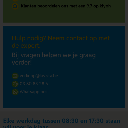
Klanten beoordelen ons met een 9.7 op kiyoh
Hulp nodig? Neem contact op met
de expert.
Bij vragen helpen we je graag
verder!
verkoop@lavista.be
03 80 83 28 6
Whatsapp ons!
Elke werkdag tussen 08:30 en 17:30 staan
wij voor je klaar.