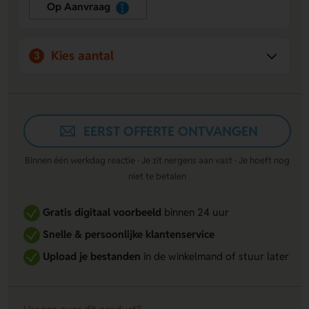
vakken bieden ruimte voor pasjes, rijbewijs, tankpas en
Op Aanvraag
documenten.
Personalisatie mogelijk:
Plaats een logo, naam of
slogan op de voorzijde voor een unieke uitstraling en
Kies aantal
3
promotie van je merk.
EERST OFFERTE ONTVANGEN
Binnen één werkdag reactie · Je zit nergens aan vast · Je hoeft nog
niet te betalen
Gratis digitaal voorbeeld
binnen 24 uur
Snelle & persoonlijke klantenservice
Upload je bestanden
in de winkelmand of stuur later