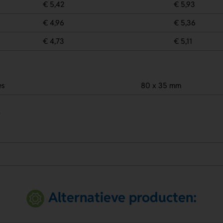
€ 5,42
€ 5,93
€ 4,96
€ 5,36
€ 4,73
€ 5,11
es
80 x 35 mm
.
Alternatieve producten: