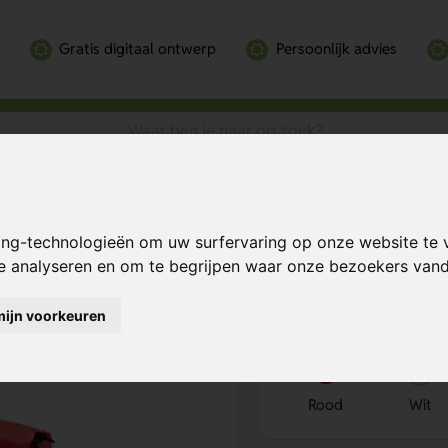
Gratis digitaal ontwerp
Persoonlijk advies
et
Bereken mijn prij
ing-technologieën om uw surfervaring op onze website te 
te analyseren en om te begrijpen waar onze bezoekers va
mijn voorkeuren
Kies kleur
1
Rood
Wit