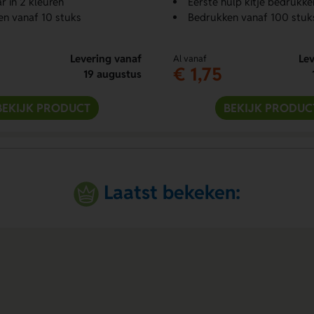
r in 2 kleuren
Eerste hulp kitje bedrukke
n vanaf 10 stuks
Bedrukken vanaf 100 stuk
Levering vanaf
Lev
Al vanaf
€ 1,75
19 augustus
BEKIJK PRODUCT
BEKIJK PRODUC
Laatst bekeken: