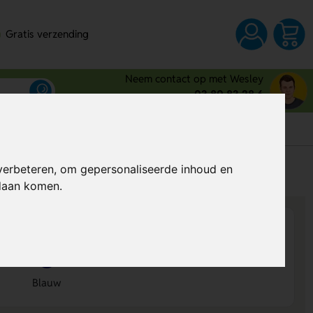
Gratis verzending
Neem contact op met Wesley
03 80 83 28 6
s
verbeteren, om gepersonaliseerde inhoud en
Al vanaf
€ 4,35
per stuk (excl. BTW)
ndaan komen.
Blauw