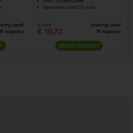
n
EHBO kit bedrukken
s
Bedrukken vanaf 25 stuks
ering vanaf
Levering vanaf
Al vanaf
€ 10,72
19 augustus
19 augustus
T
BEKIJK PRODUCT