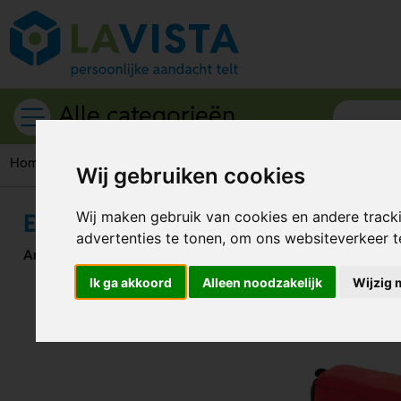
Alle categorieën
Home
Gezondheidsartikelen
EHBO sets
Eerste hulp pakk
Wij gebruiken cookies
Eerste hulp pakket
Wij maken gebruik van cookies en andere track
advertenties te tonen, om ons websiteverkeer 
Artikelnummer:
50246
Ik ga akkoord
Alleen noodzakelijk
Wijzig 