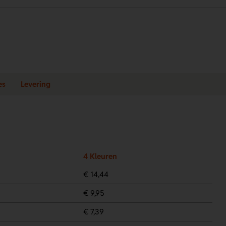
es
Levering
4 Kleuren
€ 14,44
€ 9,95
€ 7,39