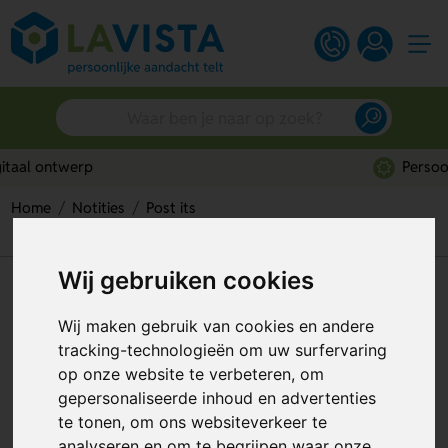
Persoonlijk advies
Home
Notities
Post its
Kartonnen set met memoblaadjes
Wij gebruiken cookies
Kartonnen set met
memoblaadjes
Wij maken gebruik van cookies en andere
tracking-technologieën om uw surfervaring
Artikelnummer:
49075
op onze website te verbeteren, om
gepersonaliseerde inhoud en advertenties
te tonen, om ons websiteverkeer te
analyseren en om te begrijpen waar onze