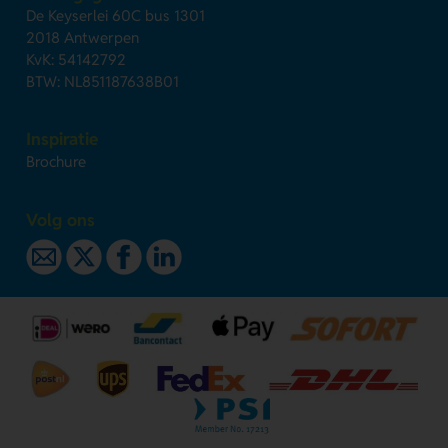
De Keyserlei 60C bus 1301
2018 Antwerpen
KvK: 54142792
BTW: NL851187638B01
Inspiratie
Brochure
Volg ons