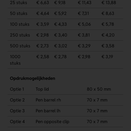
25 stuks
€ 6,63
€ 9,18
€ 11,43
€ 13,88
50 stuks
€ 4,64
€ 5,92
€ 7,31
€ 8,63
100 stuks
€ 3,59
€ 4,33
€ 5,06
€ 5,78
250 stuks
€ 2,98
€ 3,40
€ 3,81
€ 4,20
500 stuks
€ 2,73
€ 3,02
€ 3,29
€ 3,58
1000
€ 2,58
€ 2,78
€ 2,98
€ 3,19
stuks
Opdrukmogelijkheden
Optie 1
Top lid
80 x 50 mm
Optie 2
Pen barrel rh
70 x 7 mm
Optie 3
Pen barrel lh
70 x 7 mm
Optie 4
Pen opposite clip
70 x 7 mm