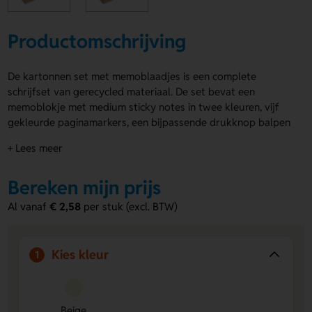
Productomschrijving
De kartonnen set met memoblaadjes is een complete
schrijfset van gerecycled materiaal. De set bevat een
memoblokje met medium sticky notes in twee kleuren, vijf
gekleurde paginamarkers, een bijpassende drukknop balpen
met papieren houder en blauwe inkt, een penhouder én een
+ Lees meer
transparante liniaal van 12 cm. De kartonnen set met
memoblaadjes is te personaliseren met jouw logo of naam,
Bereken mijn prijs
zowel op de pen als op de kaft.
Al vanaf
€ 2,58
per stuk (excl. BTW)
Voordelen van de kartonnen set met
memoblaadjes
Volledige schrijfset in één
– Inclusief memoblaadjes,
Kies kleur
1
paginamarkers, pen en liniaal.
Gemaakt van gerecycled materiaal
– Duurzame keuze
met gerecycled karton en papier.
Beige
Te bedrukken met eigen ontwerp
– Voorzie de pen en