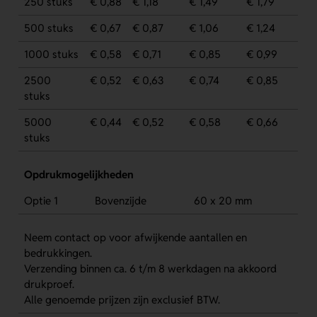
250 stuks
€ 0,88
€ 1,18
€ 1,49
€ 1,79
500 stuks
€ 0,67
€ 0,87
€ 1,06
€ 1,24
1000 stuks
€ 0,58
€ 0,71
€ 0,85
€ 0,99
2500
€ 0,52
€ 0,63
€ 0,74
€ 0,85
stuks
5000
€ 0,44
€ 0,52
€ 0,58
€ 0,66
stuks
Opdrukmogelijkheden
Optie 1
Bovenzijde
60 x 20 mm
Neem contact op voor afwijkende aantallen en
bedrukkingen.
Verzending binnen ca. 6 t/m 8 werkdagen na akkoord
drukproef.
Alle genoemde prijzen zijn exclusief BTW.