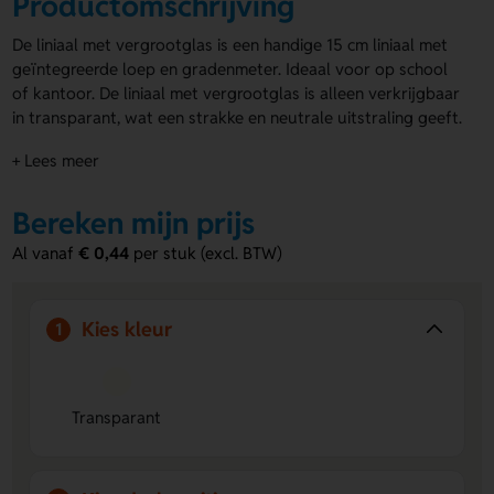
Productomschrijving
De liniaal met vergrootglas is een handige 15 cm liniaal met
geïntegreerde loep en gradenmeter. Ideaal voor op school
of kantoor. De liniaal met vergrootglas is alleen verkrijgbaar
in transparant, wat een strakke en neutrale uitstraling geeft.
Laat de
liniaal bedrukken
met jouw logo of ontwerp. Dit kan
+ Lees meer
op de voorzijde in full colour. Perfect om jouw merk extra in
de spotlight te zetten. Combineer functionaliteit met een
unieke uitstraling!
Bereken mijn prijs
Voordelen van de liniaal met
Al vanaf
€ 0,44
per stuk (excl. BTW)
vergrootglas
Functionaliteit gecombineerd met precisie:
Liniaal en
Kies kleur
1
loep in één, inclusief gradenmeter, handig voor school
en kantoor.
Transparant en strak design:
Geeft een neutrale
uitstraling die bij elke omgeving past.
Transparant
Personaliseerbaar met logo of ontwerp:
Full colour
bedrukking op de voorzijde voor maximale
merkzichtbaarheid.