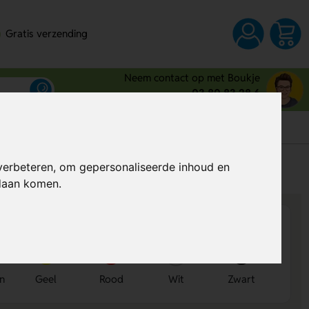
Gratis verzending
Neem contact op met Boukje
03 80 83 28 6
s
verbeteren, om gepersonaliseerde inhoud en
Al vanaf
€ 0,40
per stuk (excl. BTW)
ndaan komen.
en
Geel
Rood
Wit
Zwart