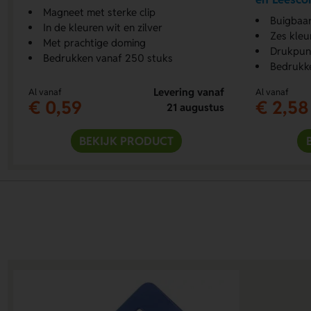
Magneet met sterke clip
Buigbaar 
In de kleuren wit en zilver
Zes kleur
Met prachtige doming
Drukpunt
Bedrukken vanaf 250 stuks
Bedrukke
Levering vanaf
Al vanaf
Al vanaf
€ 0,59
€ 2,58
21 augustus
BEKIJK PRODUCT