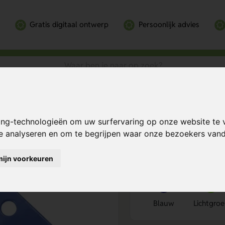
Gratis digitaal ontwerp
Persoonlijk advies
 12 cm.
Bereken mijn prij
ing-technologieën om uw surfervaring op onze website te 
te analyseren en om te begrijpen waar onze bezoekers va
mijn voorkeuren
Kies kleur
1
Blauw
Lichtgro