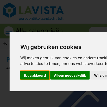
Alle categorieën
Home
Kantoorartikelen
Paperclips
Papierclip pijl “Maxi”,
Wij gebruiken cookies
Papierclip pijl “Maxi”, 12 cm.
Wij maken gebruik van cookies en andere track
advertenties te tonen, om ons websiteverkeer 
Artikelnummer:
44981
Ik ga akkoord
Alleen noodzakelijk
Wijzig 