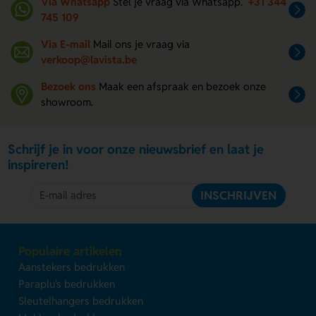
Via Whatsapp
Stel je vraag via Whatsapp.
+31 344
745 109
Via E-mail
Mail ons je vraag via
verkoop@lavista.be
Bezoek ons
Maak een afspraak en bezoek onze
showroom.
Schrijf je in voor onze nieuwsbrief en laat je
inspireren!
INSCHRIJVEN
Populaire artikelen
Aanstekers bedrukken
Paraplu's bedrukken
Sleutelhangers bedrukken