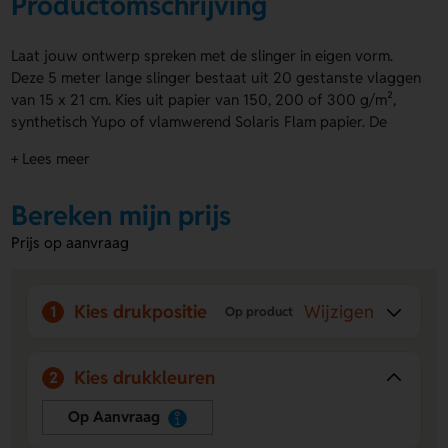
Productomschrijving
Laat jouw ontwerp spreken met de slinger in eigen vorm.
Deze 5 meter lange slinger bestaat uit 20 gestanste vlaggen
van 15 x 21 cm. Kies uit papier van 150, 200 of 300 g/m²,
synthetisch Yupo of vlamwerend Solaris Flam papier. De
slinger in eigen vorm wordt afgewerkt met wit of gekleurd
+ Lees meer
katoenband en kan volledig in full colour worden bedrukt.
Ideaal om je boodschap krachtig en opvallend over te
Bereken mijn prijs
brengen.
Prijs op aanvraag
Voordelen van de slinger in eigen vorm
Volledig eigen vorm en ontwerp
– Laat elke vlag uniek
zijn met je eigen contour en design.
Kies drukpositie
Wijzigen
1
Op product
Keuze uit meerdere materialen
– Selecteer het papier
dat past bij jouw toepassing, binnen of buiten.
Kleurrijke bedrukking
– Bedruk de slinger aan beide
Kies drukkleuren
2
zijden in full colour voor maximale zichtbaarheid.
Op Aanvraag