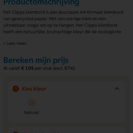
Productomschrijving
Het Clippa klembord is een duurzaam A4-formaat klembord
van gerecycled papier. Met een stevige klem en een
uittrekbaar oogje om op te hangen. Het Clippa klembord
heeft een natuurlijke, bruinachtige kleur die de ecologische
uitstraling onderstreept. Je kunt zowel de voor- als
+ Lees meer
achterkant van de
klemborden laten bedrukken
met je logo,
naam of eigen ontwerp. Ideaal voor bedrijven die hun
groene imago willen versterken en een blijvende indruk
Bereken mijn prijs
willen maken.
Al vanaf
€ 1,05
per stuk (excl. BTW)
Voordelen van het Clippa klembord
Duurzaam materiaal:
Gemaakt van gerecycled papier,
Kies kleur
1
goed voor het milieu en past bij een groen imago.
Volledig bedrukbaar of graveren:
Personaliseer voor-
en achterkant met je logo of eigen ontwerp voor
maximale zichtbaarheid.
Naturel
Praktisch en stevig:
Stevige klem en uittrekbaar oogje
maken het klembord multifunctioneel en eenvoudig op
te hangen.