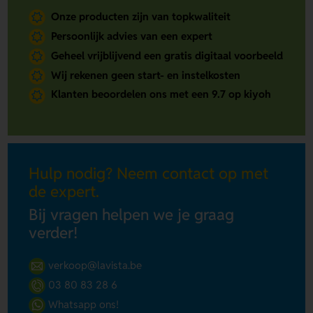
Onze producten zijn van topkwaliteit
Persoonlijk advies van een expert
Geheel vrijblijvend een gratis digitaal voorbeeld
Wij rekenen geen start- en instelkosten
Klanten beoordelen ons met een 9.7 op kiyoh
Hulp nodig? Neem contact op met
de expert.
Bij vragen helpen we je graag
verder!
verkoop@lavista.be
03 80 83 28 6
Whatsapp ons!