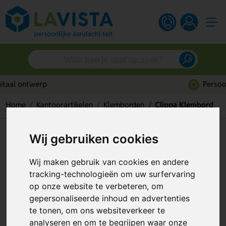
Persoonlijk advies
Home
Kantoorartikelen
Klemborden
Clippa Klembord
Clippa Klembord
Wij gebruiken cookies
Artikelnummer:
319091
Wij maken gebruik van cookies en andere
tracking-technologieën om uw surfervaring
op onze website te verbeteren, om
gepersonaliseerde inhoud en advertenties
te tonen, om ons websiteverkeer te
analyseren en om te begrijpen waar onze