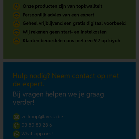
Onze producten zijn van topkwaliteit
Persoonlijk advies van een expert
Geheel vrijblijvend een gratis digitaal voorbeeld
Wij rekenen geen start- en instelkosten
Klanten beoordelen ons met een 9.7 op kiyoh
Hulp nodig? Neem contact op met
de expert.
Bij vragen helpen we je graag
verder!
verkoop@lavista.be
03 80 83 28 6
Whatsapp ons!