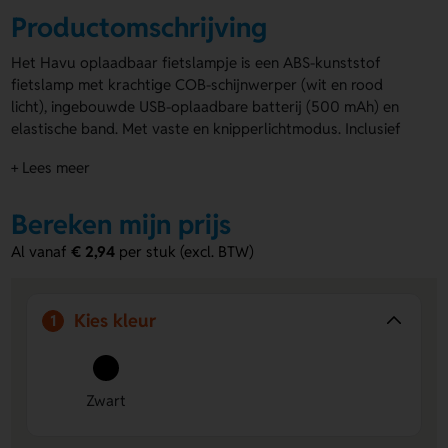
Productomschrijving
Het Havu oplaadbaar fietslampje is een ABS-kunststof
fietslamp met krachtige COB-schijnwerper (wit en rood
licht), ingebouwde USB-oplaadbare batterij (500 mAh) en
elastische band. Met vaste en knipperlichtmodus. Inclusief
USB-oplaadkabel. Wil je de
fietslampjes met logo
? Dat kan
+ Lees meer
uiteraard! Bestel snel het Havu oplaadbaar fietslampje of
vraag een offerte op.
Bereken mijn prijs
Voordelen van het Havu oplaadbaar
Al vanaf
€ 2,94
per stuk (excl. BTW)
fietslampje
Krachtige verlichting:
De COB-schijnwerper biedt
helder wit en rood licht voor optimale zichtbaarheid en
Kies kleur
1
veiligheid tijdens het fietsen.
Handige oplaadbare batterij:
De ingebouwde 500 mAh
USB-batterij zorgt voor eenvoudig opladen zonder
gedoe met batterijen.
Zwart
Bedrukking of gravering mogelijk:
Personaliseer de
fietslamp met een logo of tekst voor promotie of