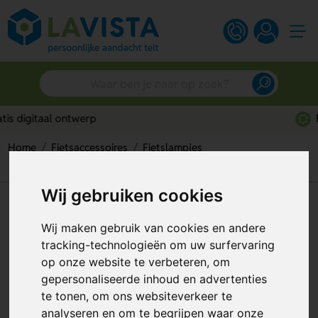
Persoonlijk advies
Home
Fietsaccessoires
Fietslampjes
Havu Oplaadbaar Fietslampje
Wij gebruiken cookies
Havu Oplaadbaar Fietslampje
Wij maken gebruik van cookies en andere
Artikelnummer:
318881
tracking-technologieën om uw surfervaring
op onze website te verbeteren, om
gepersonaliseerde inhoud en advertenties
te tonen, om ons websiteverkeer te
analyseren en om te begrijpen waar onze