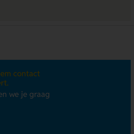
eem contact
rt.
en we je graag