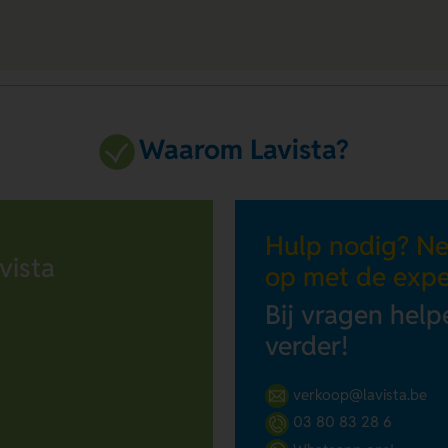
Waarom Lavista?
Hulp nodig? N
vista
op met de expe
Bij vragen help
verder!
verkoop@lavista.be
03 80 83 28 6