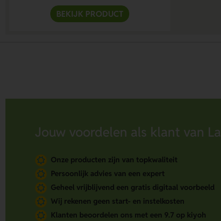
BEKIJK PRODUCT
Jouw voordelen als klant van La
Onze producten zijn van topkwaliteit
Persoonlijk advies van een expert
Geheel vrijblijvend een gratis digitaal voorbeeld
Wij rekenen geen start- en instelkosten
Klanten beoordelen ons met een 9.7 op kiyoh