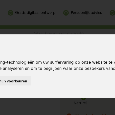
Gratis digitaal ontwerp
Persoonlijk advies
orm
Bereken mijn prij
ing-technologieën om uw surfervaring op onze website te 
te analyseren en om te begrijpen waar onze bezoekers va
mijn voorkeuren
Kies kleur
1
Naturel