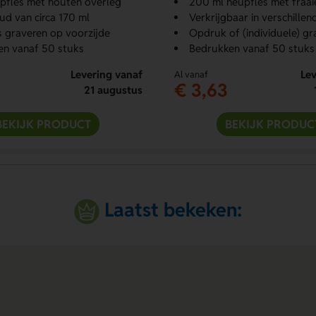
pfles met houten overleg
200 ml heupfles met fraaie 
ud van circa 170 ml
Verkrijgbaar in verschillen
 graveren op voorzijde
Opdruk of (individuele) gr
en vanaf 50 stuks
Bedrukken vanaf 50 stuks
Levering vanaf
Lev
Al vanaf
€ 3,63
21 augustus
BEKIJK PRODUCT
BEKIJK PRODUC
Laatst bekeken: