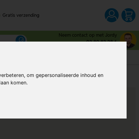
Gratis verzending
Neem contact op met Jordy
03 80 83 28 6
s
verbeteren, om gepersonaliseerde inhoud en
Prijs op aanvraag
ndaan komen.