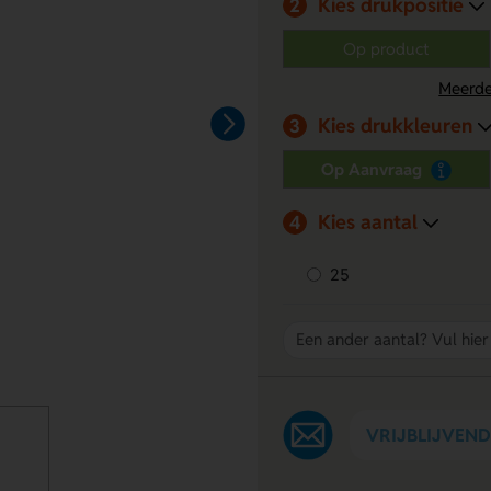
Kies drukpositie
2
Op product
Meerde
Kies drukkleuren
3
Op Aanvraag
Kies aantal
4
25
VRIJBLIJVEN