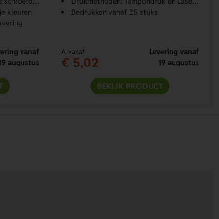
schroefdop
Drukmethoden: Tampondruk en Lasergraveren
de kleuren
Bedrukken vanaf 25 stuks
avering
ering vanaf
Levering vanaf
Al vanaf
€ 5,02
19 augustus
19 augustus
T
BEKIJK PRODUCT