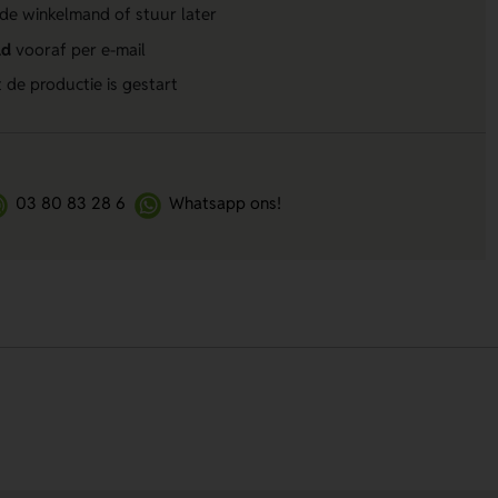
 de winkelmand of stuur later
ld
vooraf per e-mail
 de productie is gestart
03 80 83 28 6
Whatsapp ons!