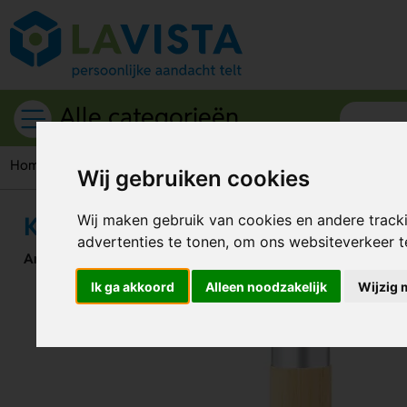
Alle categorieën
Home
Drinkwaren
Heupflessen
Kleine heupfles in buisv
Wij gebruiken cookies
Kleine heupfles in buisvorm
Wij maken gebruik van cookies en andere track
advertenties te tonen, om ons websiteverkeer 
Artikelnummer:
318586
Ik ga akkoord
Alleen noodzakelijk
Wijzig 