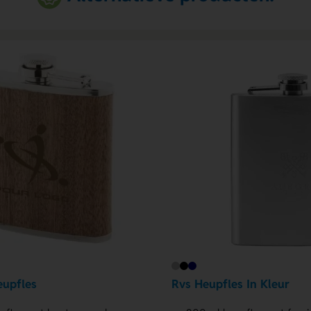
upfles
Rvs Heupfles In Kleur