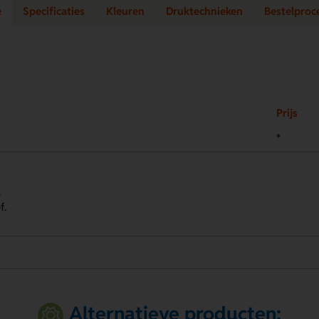
e
Specificaties
Kleuren
Druktechnieken
Bestelproc
Prijs
*
.
f.
Alternatieve producten: