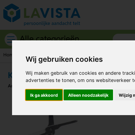
Alle categorieën
Home
Gereedschappen & tools
Zakmessen
Klein Zakmes
Wij gebruiken cookies
Klein Zakmes Met 3 Functies
Wij maken gebruik van cookies en andere track
advertenties te tonen, om ons websiteverkeer 
Artikelnummer:
318283
Ik ga akkoord
Alleen noodzakelijk
Wijzig 