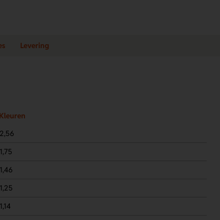
es
Levering
Kleuren
2,56
1,75
1,46
1,25
1,14