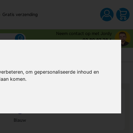
Gratis verzending
Neem contact op met Jordy
03 80 83 28 6
s
verbeteren, om gepersonaliseerde inhoud en
Al vanaf
€ 0,99
per stuk (excl. BTW)
ndaan komen.
Blauw