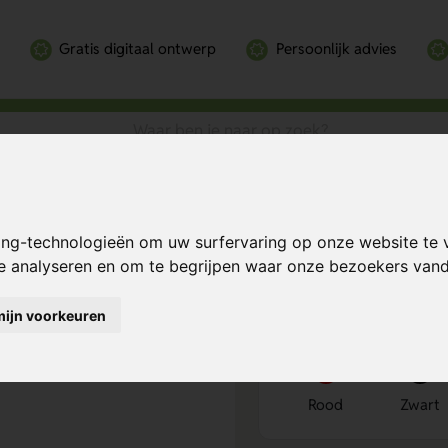
Gratis digitaal ontwerp
Persoonlijk advies
 Met 3 Functies
Bereken mijn prij
ing-technologieën om uw surfervaring op onze website te 
te analyseren en om te begrijpen waar onze bezoekers va
mijn voorkeuren
Kies kleur
1
Rood
Zwart