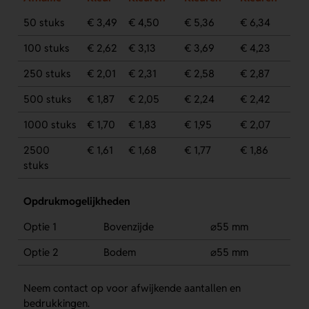
50 stuks
€ 3,49
€ 4,50
€ 5,36
€ 6,34
100 stuks
€ 2,62
€ 3,13
€ 3,69
€ 4,23
250 stuks
€ 2,01
€ 2,31
€ 2,58
€ 2,87
500 stuks
€ 1,87
€ 2,05
€ 2,24
€ 2,42
1000 stuks
€ 1,70
€ 1,83
€ 1,95
€ 2,07
2500
€ 1,61
€ 1,68
€ 1,77
€ 1,86
stuks
Opdrukmogelijkheden
Optie 1
Bovenzijde
⌀55 mm
Optie 2
Bodem
⌀55 mm
Neem contact op voor afwijkende aantallen en
bedrukkingen.