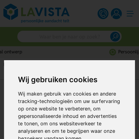
Persoonlijk advies
Home
Rugzakken
Picknick rugzakken
Rpet Picknick Koelrugzak
Wij gebruiken cookies
Rpet Picknick Koelrugzak
Wij maken gebruik van cookies en andere
tracking-technologieën om uw surfervaring
Artikelnummer:
308068
op onze website te verbeteren, om
gepersonaliseerde inhoud en advertenties
te tonen, om ons websiteverkeer te
analyseren en om te begrijpen waar onze
bezoekers vandaan komen.