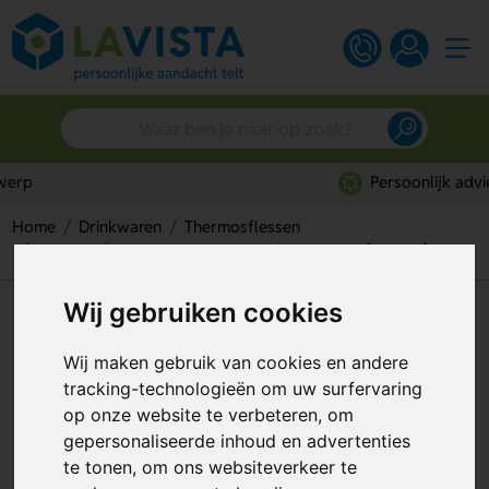
Persoonlijk advies
Home
Drinkwaren
Thermosflessen
Thermosfles met bamboe deksel en bodem (520 ml)
Wij gebruiken cookies
Thermosfles met bamboe
deksel en bodem (520 ml)
Wij maken gebruik van cookies en andere
tracking-technologieën om uw surfervaring
Artikelnummer:
297540
op onze website te verbeteren, om
gepersonaliseerde inhoud en advertenties
te tonen, om ons websiteverkeer te