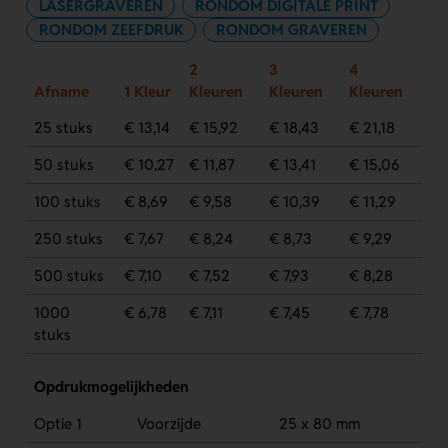
LASERGRAVEREN
RONDOM DIGITALE PRINT
RONDOM ZEEFDRUK
RONDOM GRAVEREN
2
3
4
Afname
1 Kleur
Kleuren
Kleuren
Kleuren
25 stuks
€ 13,14
€ 15,92
€ 18,43
€ 21,18
50 stuks
€ 10,27
€ 11,87
€ 13,41
€ 15,06
100 stuks
€ 8,69
€ 9,58
€ 10,39
€ 11,29
250 stuks
€ 7,67
€ 8,24
€ 8,73
€ 9,29
500 stuks
€ 7,10
€ 7,52
€ 7,93
€ 8,28
1000
€ 6,78
€ 7,11
€ 7,45
€ 7,78
stuks
Opdrukmogelijkheden
Optie 1
Voorzijde
25 x 80 mm