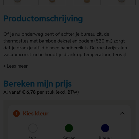
Productomschrijving
Of je nu onderweg bent of achter je bureau zit, de
thermosfles met bamboe deksel en bodem (520 ml) zorgt
dat je drankje altijd binnen handbereik is. De roestvrijstalen
vacuümconstructie houdt je drank op temperatuur, terwijl
het bamboeaccent een natuurlijke uitstraling geeft. De
+ Lees meer
thermosfles met bamboe deksel en bodem is verkrijgbaar in
verschillende kleuren en kan rondom bedrukt of gegraveerd
Bereken mijn prijs
worden met jouw ontwerp.
Al vanaf
€ 6,78
per stuk (excl. BTW)
Voordelen van de thermosfles met
bamboe deksel en bodem (520 ml)
Overal mee te nemen:
Ideaal formaat om onderweg of
Kies kleur
1
op je werk te gebruiken.
Bamboe details:
Deksel en bodem met bamboeaccent
geven een duurzame uitstraling.
Wit
Groen
Blauw
Rondom te personaliseren:
Bedruk of graveer jouw