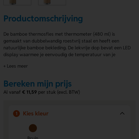
Productomschrijving
De bamboe thermosfles met thermometer (480 ml) is
gemaakt van dubbelwandig roestvrij staal en heeft een
natuurlijke bamboe bekleding. De lekvrije dop bevat een LED
display waarmee je eenvoudig de temperatuur van je
drankje controleert. De bamboe thermosfles met
+ Lees meer
thermometer wordt geleverd met een uitneembare
theefilter. Je kunt de fles rondom laten bedrukken of
Bereken mijn prijs
graveren met jouw eigen ontwerp.
Al vanaf
€ 11,59
per stuk (excl. BTW)
Voordelen van de bamboe thermosfles
met thermometer (480 ml)
Temperatuur altijd zichtbaar:
De LED display in de dop
Kies kleur
1
toont direct hoe warm of koud je drankje is.
Handige theefilter:
Ideaal voor losse thee dankzij het
uitneembare filter.
Bruin
Rondom te personaliseren:
Laat de fles bedrukken of