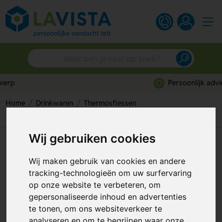
Persoonlijk advies
Home
Drinkwaren
Thermosflessen
Bamboe thermosfles met thermometer (480 ml)
Wij gebruiken cookies
Bamboe thermosfles met
thermometer (480 ml)
Wij maken gebruik van cookies en andere
tracking-technologieën om uw surfervaring
Artikelnummer:
291853
op onze website te verbeteren, om
gepersonaliseerde inhoud en advertenties
te tonen, om ons websiteverkeer te
analyseren en om te begrijpen waar onze