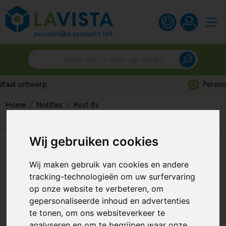
Persoonlijk advies
Home
Notities
Post its
Kurk memoboekje met sticky notes
Wij gebruiken cookies
Kurk memoboekje met sticky
notes
Wij maken gebruik van cookies en andere
tracking-technologieën om uw surfervaring
Artikelnummer:
247966
op onze website te verbeteren, om
gepersonaliseerde inhoud en advertenties
te tonen, om ons websiteverkeer te
analyseren en om te begrijpen waar onze