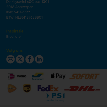
De Keyserlei 60C bus 1301
2018 Antwerpen
KvK: 54142792
BTW: NL851187638B01
Inspiratie
Brochure
Volg ons