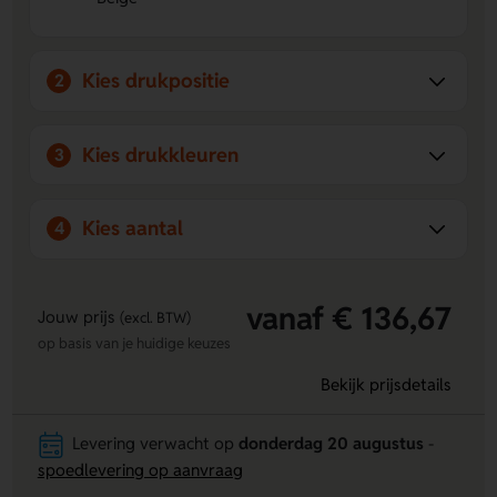
het flapje en de achterkant van jouw eigen ontwerp.
Kies drukpositie
2
Kies drukkleuren
3
Kies aantal
4
vanaf € 136,67
Jouw prijs
(excl. BTW)
op basis van je huidige keuzes
Bekijk prijsdetails
Levering verwacht op
donderdag 20 augustus
-
spoedlevering op aanvraag