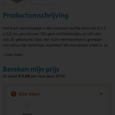
Productomschrijving
Het kurk memoboekje is een compact notitie-item van 8 x 5
x 0,2 cm, gevuld met 125 gele notitieblaadjes en vijf sets
van 25 gekleurde tabs. Het kurk memoboekje is gemaakt
van natuurlijk materiaal, waardoor elk exemplaar uniek is. Je
kunt het boekje bedrukken of graveren op de voorzijde, het
+ Lees meer
flapje én de achterkant. Ideaal voor dagelijks gebruik of als
duurzaam relatiegeschenk.
Bereken mijn prijs
Voordelen van de kurk memoboekje
Al vanaf
€ 0,98
per stuk (excl. BTW)
Compact formaat
– Past in elke tas of bureaulade en is
altijd binnen handbereik.
Veelzijdig gebruik
– Inclusief 125 notities en 125
Kies kleur
1
gekleurde tabs voor organiseren en markeren.
Natuurlijk materiaal
– Gemaakt van kurk, een
duurzaam en uniek materiaal met karakter.
Meerdere bedrukkingsopties
– Voorzie de voorkant,
Beige