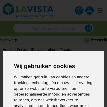
Persoonlijk advies
Home
Persoonlijke verzorging
Tissues
Tissue Box Hexagon
Wij gebruiken cookies
Tissue Box Hexagon
Wij maken gebruik van cookies en andere
Artikelnummer:
219697
tracking-technologieën om uw surfervaring
op onze website te verbeteren, om
gepersonaliseerde inhoud en advertenties
te tonen, om ons websiteverkeer te
analyseren en om te begrijpen waar onze