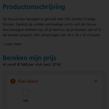
Productomschrijving
De tissue box hexagon is gevuld met 100 zachte 3-laags
tissues. Dankzij de unieke zeshoekige vorm valt de tissue
box hexagon meteen op, of je hem nu op je bureau zet of in
de keuken plaatst. Met afmetingen van 14 x 14 x 10 cm past
hij gemakkelijk in elk interieur. De bedrukking op alle zijden
+ Lees meer
maakt het eenvoudig om jouw merk of boodschap duidelijk
in beeld te brengen.
Bereken mijn prijs
Voordelen van de Tissue Box Hexagon
Al vanaf
€ 1,63
per stuk (excl. BTW)
Gevuld met 100 3-laags tissues
– Altijd voldoende
zachte tissues bij de hand.
Opvallende zeshoekige vorm
– Trekt direct de aandacht
Kies kleur
1
op elke plek waar hij staat.
Volledige bedrukking rondom
– Veel ruimte om jouw
ontwerp of logo zichtbaar te maken.
Wit