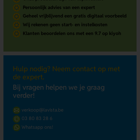
Persoonlijk advies van een expert
Geheel vrijblijvend een gratis digitaal voorbeeld
Wij rekenen geen start- en instelkosten
Klanten beoordelen ons met een 9.7 op kiyoh
Hulp nodig? Neem contact op met
de expert.
Bij vragen helpen we je graag
verder!
verkoop@lavista.be
03 80 83 28 6
Whatsapp ons!