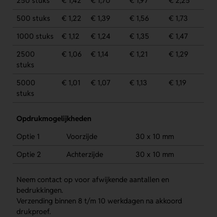
250 stuks
€ 1,42
€ 1,70
€ 1,97
€ 2,25
500 stuks
€ 1,22
€ 1,39
€ 1,56
€ 1,73
1000 stuks
€ 1,12
€ 1,24
€ 1,35
€ 1,47
2500
€ 1,06
€ 1,14
€ 1,21
€ 1,29
stuks
5000
€ 1,01
€ 1,07
€ 1,13
€ 1,19
stuks
Opdrukmogelijkheden
Optie 1
Voorzijde
30 x 10 mm
Optie 2
Achterzijde
30 x 10 mm
Neem contact op voor afwijkende aantallen en
bedrukkingen.
Verzending binnen 8 t/m 10 werkdagen na akkoord
drukproef.