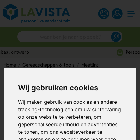
Persoonlijk advies
Home
Gereedschappen & tools
Meetlint
Lichaams Meetlint 1,5 M
Wij gebruiken cookies
Lichaams Meetlint 1,5 M
Wij maken gebruik van cookies en andere
Artikelnummer:
206689
tracking-technologieën om uw surfervaring
op onze website te verbeteren, om
gepersonaliseerde inhoud en advertenties
te tonen, om ons websiteverkeer te
analyseren en om te begrijpen waar onze