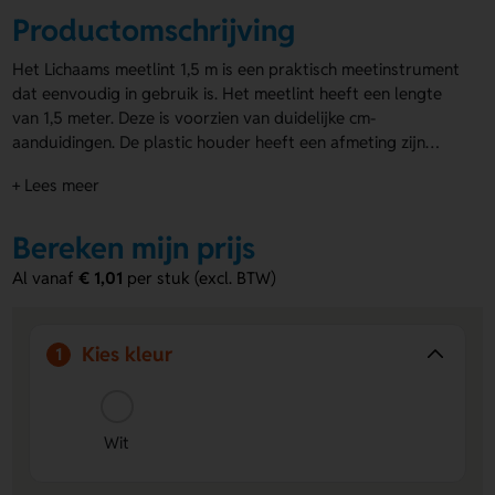
Productomschrijving
Het Lichaams meetlint 1,5 m is een praktisch meetinstrument
dat eenvoudig in gebruik is. Het meetlint heeft een lengte
van 1,5 meter. Deze is voorzien van duidelijke cm-
aanduidingen. De plastic houder heeft een afmeting zijn
55×20×85 mm. De houder is alleen verkrijgbaar in wit. Dit
+ Lees meer
meetlint is te bedrukken op zowel de voor- als achterzijde,
zodat je het kunt personaliseren met jouw bedrijfslogo of
boodschap. De
Bereken mijn prijs
meetlinten bedrukt met logo
zijn een ideaal
promotiemateriaal voor het bevorderen van gezondheid en
Al vanaf
€ 1,01
per stuk (excl. BTW)
welzijn.
Kies kleur
1
Wit