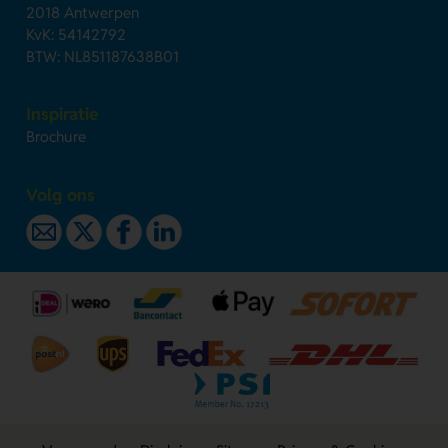
2018 Antwerpen
KvK: 54142792
BTW: NL851187638B01
Inspiratie
Brochure
Volg ons