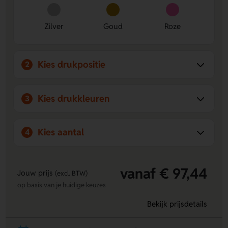
Ruimte voor jouw ontwerp
- Laat een logo, naam of
eigen ontwerp drukken op de Voorzijde of Achterzijde.
Zilver
Goud
Roze
Handig in gebruik
- De medium handles maken de tas
fijn om mee te nemen tijdens het shoppen.
Kies drukpositie
2
Kies drukkleuren
3
Kies aantal
4
vanaf € 97,44
Jouw prijs
(excl. BTW)
op basis van je huidige keuzes
Bekijk prijsdetails