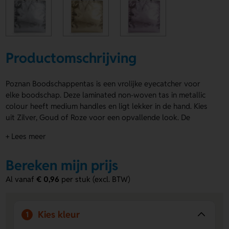
Productomschrijving
Poznan Boodschappentas is een vrolijke eyecatcher voor
elke boodschap. Deze laminated non-woven tas in metallic
colour heeft medium handles en ligt lekker in de hand. Kies
uit Zilver, Goud of Roze voor een opvallende look. De
Poznan Boodschappentas is ideaal om jouw logo, naam of
+ Lees meer
eigen ontwerp op de Voorzijde of Achterzijde te laten
drukken. Zo maak je van elke tas iets unieks. Bestel of vraag
Bereken mijn prijs
een prijs op.
Al vanaf
€ 0,96
per stuk (excl. BTW)
Voordelen van de Poznan
Boodschappentas
Opvallende metallic uitstraling
- Kies Zilver, Goud of
Kies kleur
1
Roze voor een speelse en luxe look.