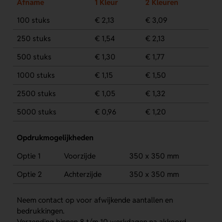
Afname
1 Kleur
2 Kleuren
100 stuks
€ 2,13
€ 3,09
250 stuks
€ 1,54
€ 2,13
500 stuks
€ 1,30
€ 1,77
1000 stuks
€ 1,15
€ 1,50
2500 stuks
€ 1,05
€ 1,32
5000 stuks
€ 0,96
€ 1,20
Opdrukmogelijkheden
Optie 1
Voorzijde
350 x 350 mm
Optie 2
Achterzijde
350 x 350 mm
Neem contact op voor afwijkende aantallen en
bedrukkingen.
Verzending binnen 8 t/m 10 werkdagen na akkoord