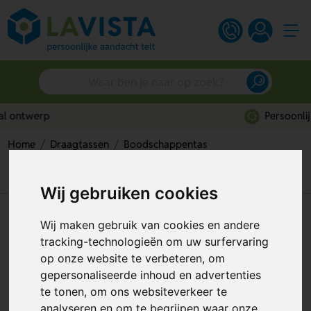
Persoonlijk advies
Home
Draagtassen
Boodschappentas
Poznan Boodschappentas: Stijlvol en Praktisch voor Elke
Dag
Wij gebruiken cookies
Poznan Boodschappentas:
Wij maken gebruik van cookies en andere
Stijlvol en Praktisch voor Elke
tracking-technologieën om uw surfervaring
op onze website te verbeteren, om
Dag
gepersonaliseerde inhoud en advertenties
Artikelnummer:
205630
te tonen, om ons websiteverkeer te
analyseren en om te begrijpen waar onze