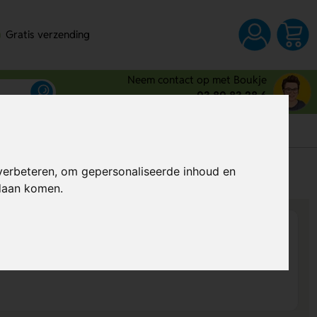
Gratis verzending
Neem contact op met Boukje
03 80 83 28 6
s
verbeteren, om gepersonaliseerde inhoud en
Al vanaf
€ 0,73
per stuk (excl. BTW)
ndaan komen.