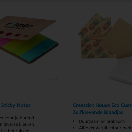
Sticky Notes
Creastick House Eco Cus
Zelfklevende Blaadjes
ks voor je budget
Duurzaam en praktisch
n diverse kleuren
All-over & full colour bed
otes bedrukken