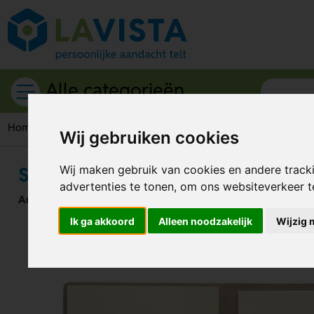
Alle categorieën
Home
Notities
Post its
Sticky notes in hoes van gerecyc
Wij gebruiken cookies
Sticky notes in hoes van gerecycl
Wij maken gebruik van cookies en andere track
advertenties te tonen, om ons websiteverkeer 
Artikelnummer:
205281
Ik ga akkoord
Alleen noodzakelijk
Wijzig 