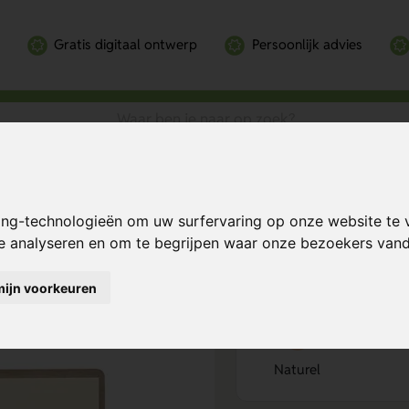
Gratis digitaal ontwerp
Persoonlijk advies
led papier
ed papier
Bereken mijn prij
ing-technologieën om uw surfervaring op onze website te 
te analyseren en om te begrijpen waar onze bezoekers va
mijn voorkeuren
Kies kleur
1
Naturel