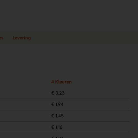
es
Levering
4 Kleuren
€ 3,23
€ 1,94
€ 1,45
€ 1,16