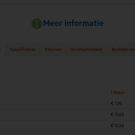
Meer informatie
e
Specificaties
Kleuren
Druktechnieken
Bestelproc
1 Kleur
€ 1,16
€ 0,62
€ 0,36