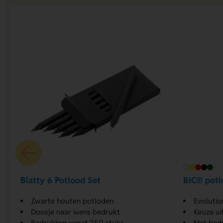
Blatty 6 Potlood Set
BIC® pot
Zwarte houten potloden
Evolutio
Doosje naar wens bedrukt
Keuze ui
Bedrukken vanaf 250 stuks
Met bed