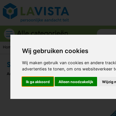
Alle categorieën
Home
Schrijfwaren
Potloden
SABA potlood met gum en 
Wij gebruiken cookies
SABA potlood met gum en geslep
Wij maken gebruik van cookies en andere track
advertenties te tonen, om ons websiteverkeer 
Artikelnummer:
191109
Ik ga akkoord
Alleen noodzakelijk
Wijzig 