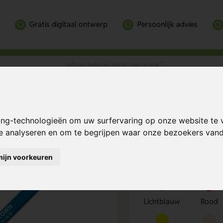
Gratis digitaal ontwerp
Persoonlijk advies
geslepen punt Peekay
en punt Peekay
Bereken mijn prij
ing-technologieën om uw surfervaring op onze website te 
te analyseren en om te begrijpen waar onze bezoekers va
mijn voorkeuren
Kies kleur
1
Lichtblauw
Rood