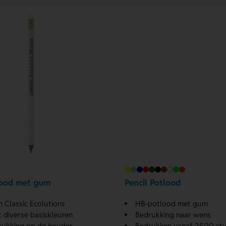
lood met gum
Pencil Potlood
n Classic Ecolutions
HB-potlood met gum
t diverse basiskleuren
Bedrukking naar wens
rukking op de houder
Bedrukken vanaf 2500 st