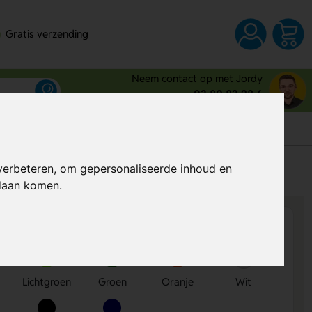
Gratis verzending
Neem contact op met Jordy
03 80 83 28 6
s
verbeteren, om gepersonaliseerde inhoud en
Al vanaf
€ 0,17
per stuk (excl. BTW)
ndaan komen.
Lichtgroen
Groen
Oranje
Wit