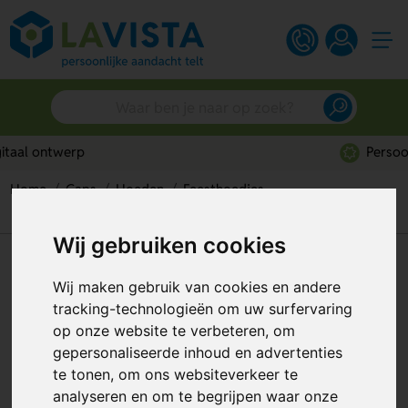
Persoonlijk advies
Home
Caps
Hoeden
Feesthoedjes
Kartonnen kokmuts
Wij gebruiken cookies
Kartonnen kokmuts
Wij maken gebruik van cookies en andere
Artikelnummer:
137788
tracking-technologieën om uw surfervaring
op onze website te verbeteren, om
gepersonaliseerde inhoud en advertenties
te tonen, om ons websiteverkeer te
analyseren en om te begrijpen waar onze