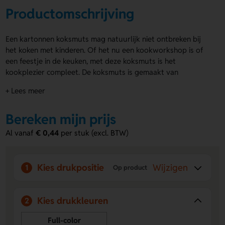
Productomschrijving
Een kartonnen koksmuts mag natuurlijk niet ontbreken bij
het koken met kinderen. Of het nu een kookworkshop is of
een feestje in de keuken, met deze koksmuts is het
kookplezier compleet. De koksmuts is gemaakt van
gecertificeerd offsetkarton (275 g/m²) en past altijd dankzij
+ Lees meer
het variabele sluitsysteem. Laat hem all-over bedrukken in
full colour en zet elke kleine chef in de schijnwerpers.
Bereken mijn prijs
Voordelen van de kartonnen koksmuts
Al vanaf
€ 0,44
per stuk (excl. BTW)
Verstelbaar sluitsysteem
– Past op elk hoofdformaat,
van jong tot oud.
Full colour bedrukking
– Maak de muts uniek met een
Kies drukpositie
Wijzigen
1
Op product
opvallend ontwerp.
Ideaal voor kinderactiviteiten
– Maakt van elk
kookmoment een feest.
Kies drukkleuren
2
Full-color