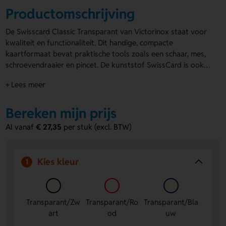
Productomschrijving
De Swisscard Classic Transparant van Victorinox staat voor
kwaliteit en functionaliteit. Dit handige, compacte
kaartformaat bevat praktische tools zoals een schaar, mes,
schroevendraaier en pincet. De kunststof SwissCard is ook
te gebruiken als liniaal van 7,5 cm en 3 inches. De afmetingen
+ Lees meer
zijn 8,1 x 5,3 x 0,4 cm, waardoor je het eenvoudig overal mee
naartoe neemt. Verkrijgbaar in blauw, rood en zwart. Per
stuk geleverd in een speciaal ontworpen doosje. Bedrukbaar
Bereken mijn prijs
op de boven- of onderzijde met jouw logo of tekst. Deze
Al vanaf
€ 27,35
per stuk (excl. BTW)
bedrukte multitools
zijn ideaal als relatiegeschenk om indruk
te maken!
Kies kleur
1
Transparant/Zw
Transparant/Ro
Transparant/Bla
art
od
uw