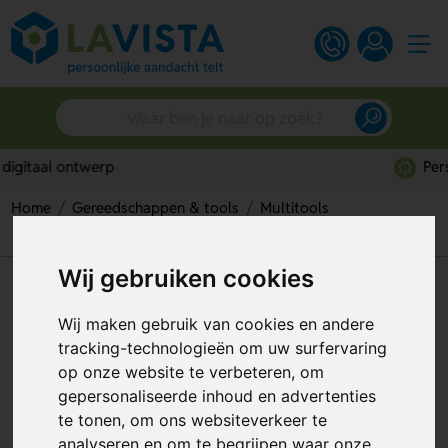
Persoonlijk advies
Home
Gereedschappen & tools
Multitools
Creditcard multitools
Swisscard Classic Transparant
Wij gebruiken cookies
Swisscard Classic Transparant
Wij maken gebruik van cookies en andere
Artikelnummer:
135130
tracking-technologieën om uw surfervaring
op onze website te verbeteren, om
gepersonaliseerde inhoud en advertenties
te tonen, om ons websiteverkeer te
analyseren en om te begrijpen waar onze