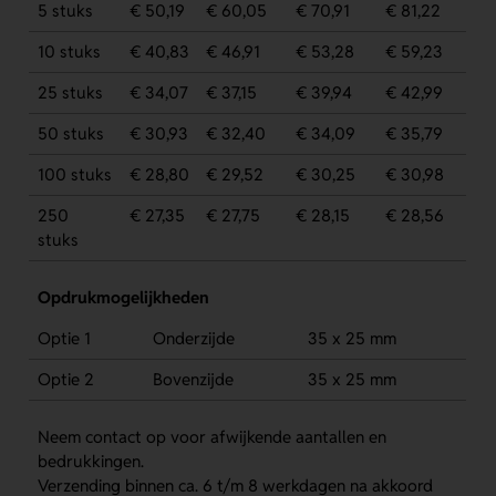
5 stuks
€ 50,19
€ 60,05
€ 70,91
€ 81,22
10 stuks
€ 40,83
€ 46,91
€ 53,28
€ 59,23
25 stuks
€ 34,07
€ 37,15
€ 39,94
€ 42,99
50 stuks
€ 30,93
€ 32,40
€ 34,09
€ 35,79
100 stuks
€ 28,80
€ 29,52
€ 30,25
€ 30,98
250
€ 27,35
€ 27,75
€ 28,15
€ 28,56
stuks
Opdrukmogelijkheden
Optie 1
Onderzijde
35 x 25 mm
Optie 2
Bovenzijde
35 x 25 mm
Neem contact op voor afwijkende aantallen en
bedrukkingen.
Verzending binnen ca. 6 t/m 8 werkdagen na akkoord