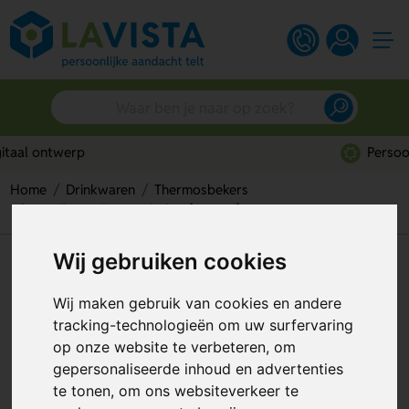
Persoonlijk advies
Home
Drinkwaren
Thermosbekers
Goedkope thermosbeker (450 ml)
Wij gebruiken cookies
Goedkope thermosbeker (450
ml)
Wij maken gebruik van cookies en andere
tracking-technologieën om uw surfervaring
Artikelnummer:
133216
op onze website te verbeteren, om
gepersonaliseerde inhoud en advertenties
te tonen, om ons websiteverkeer te