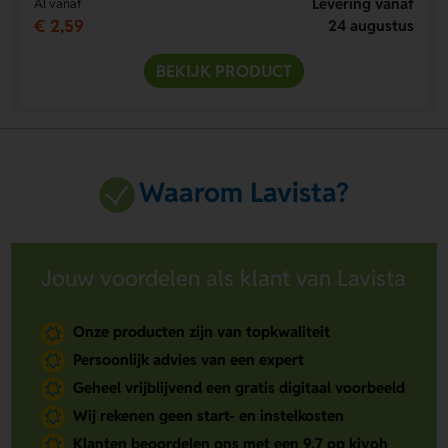
Levering vanaf
Al vanaf
€ 2,59
24 augustus
BEKIJK PRODUCT
Waarom Lavista?
Jouw voordelen als klant van Lavista
Onze producten zijn van topkwaliteit
Persoonlijk advies van een expert
Geheel vrijblijvend een gratis digitaal voorbeeld
Wij rekenen geen start- en instelkosten
Klanten beoordelen ons met een 9.7 op kiyoh