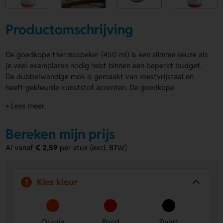
Productomschrijving
De goedkope thermosbeker (450 ml) is een slimme keuze als
je veel exemplaren nodig hebt binnen een beperkt budget.
De dubbelwandige mok is gemaakt van roestvrijstaal en
heeft gekleurde kunststof accenten. De goedkope
thermosbeker (450 ml) is beschikbaar in diverse kleuren. Je
+ Lees meer
kunt hem laten bedrukken of graveren met jouw ontwerp,
ook individuele personalisatie is mogelijk. Wordt geleverd in
Bereken mijn prijs
een geschenkverpakking.
Al vanaf
€ 2,59
per stuk (excl. BTW)
Voordelen van de goedkope
thermosbeker
Budgetvriendelijk:
Ideaal bij grote aantallen zonder in
Kies kleur
1
te leveren op kwaliteit.
Diversiteit in kleur:
Verkrijgbaar met gekleurde
accenten, passend bij jouw huisstijl.
Oranje
Rood
Zwart
Personalisatie mogelijk:
Laat de beker bedrukken of