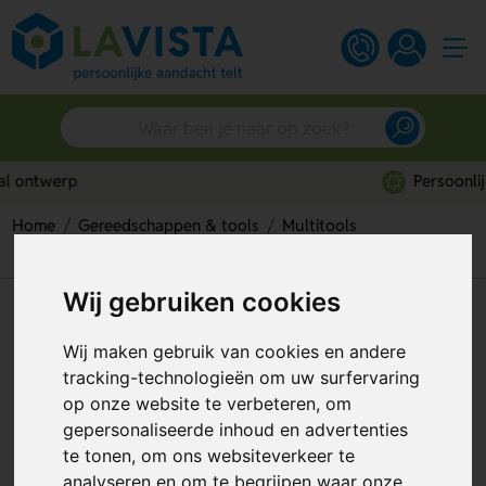
Persoonlijk advies
Home
Gereedschappen & tools
Multitools
Goedkope multitools
Blauden Multitool
Wij gebruiken cookies
Blauden Multitool
Wij maken gebruik van cookies en andere
Artikelnummer:
132259
tracking-technologieën om uw surfervaring
op onze website te verbeteren, om
gepersonaliseerde inhoud en advertenties
te tonen, om ons websiteverkeer te
analyseren en om te begrijpen waar onze