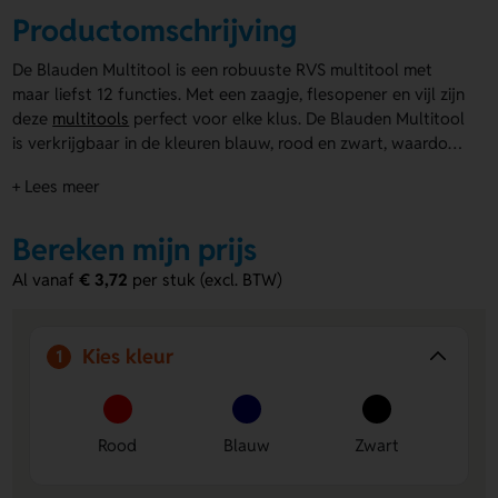
Productomschrijving
De Blauden Multitool is een robuuste RVS multitool met
maar liefst 12 functies. Met een zaagje, flesopener en vijl zijn
deze
multitools
perfect voor elke klus. De Blauden Multitool
is verkrijgbaar in de kleuren blauw, rood en zwart, waardoor
je altijd een stijl kunt kiezen die bij jou past. Bovendien kan
+ Lees meer
je de multitool zowel op de linker- als rechterkant laten
bedrukken of graveren. Ook de zwarte polyester hoes is te
bedrukken op de voorzijde, wat zorgt voor extra
Bereken mijn prijs
personalisatie. Kies de Blauden Multitool en maak indruk
Al vanaf
€ 3,72
per stuk (excl. BTW)
met een praktisch en stijlvol relatiegeschenk!
Kies kleur
1
Rood
Blauw
Zwart