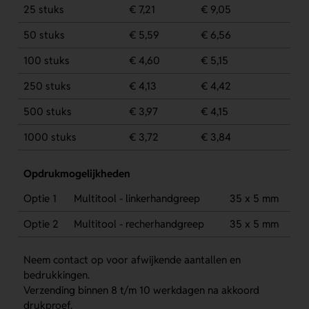
25 stuks
€ 7,21
€ 9,05
50 stuks
€ 5,59
€ 6,56
100 stuks
€ 4,60
€ 5,15
250 stuks
€ 4,13
€ 4,42
500 stuks
€ 3,97
€ 4,15
1000 stuks
€ 3,72
€ 3,84
Opdrukmogelijkheden
Optie 1
Multitool - linkerhandgreep
35 x 5 mm
Optie 2
Multitool - recherhandgreep
35 x 5 mm
Neem contact op voor afwijkende aantallen en
bedrukkingen.
Verzending binnen 8 t/m 10 werkdagen na akkoord
drukproef.