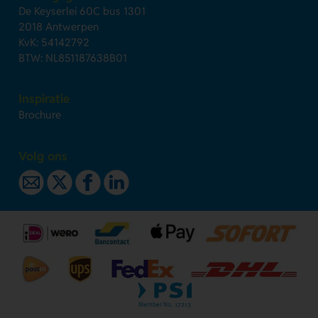
De Keyserlei 60C bus 1301
2018 Antwerpen
KvK: 54142792
BTW: NL851187638B01
Inspiratie
Brochure
Volg ons