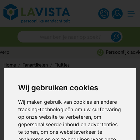
Persoonlijk advies
Home
Fanartikelen
Fluitjes
Coach Sleutelhanger Met Fluit
Wij gebruiken cookies
Coach Sleutelhanger Met Fluit
Wij maken gebruik van cookies en andere
Artikelnummer:
132161
tracking-technologieën om uw surfervaring
op onze website te verbeteren, om
gepersonaliseerde inhoud en advertenties
te tonen, om ons websiteverkeer te
analyseren en om te begrijpen waar onze