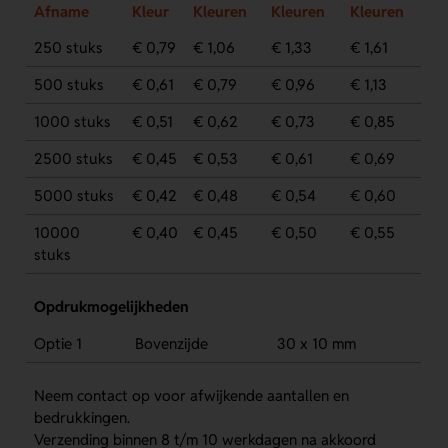
Afname
Kleur
Kleuren
Kleuren
Kleuren
250 stuks
€ 0,79
€ 1,06
€ 1,33
€ 1,61
500 stuks
€ 0,61
€ 0,79
€ 0,96
€ 1,13
1000 stuks
€ 0,51
€ 0,62
€ 0,73
€ 0,85
2500 stuks
€ 0,45
€ 0,53
€ 0,61
€ 0,69
5000 stuks
€ 0,42
€ 0,48
€ 0,54
€ 0,60
10000
€ 0,40
€ 0,45
€ 0,50
€ 0,55
stuks
Opdrukmogelijkheden
Optie 1
Bovenzijde
30 x 10 mm
Neem contact op voor afwijkende aantallen en
bedrukkingen.
Verzending binnen 8 t/m 10 werkdagen na akkoord