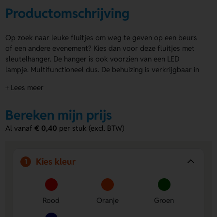
Productomschrijving
Op zoek naar leuke fluitjes om weg te geven op een beurs
of een andere evenement? Kies dan voor deze fluitjes met
sleutelhanger. De hanger is ook voorzien van een LED
lampje. Multifunctioneel dus. De behuizing is verkrijgbaar in
een groot aantal (transparante) kleuren en kan bedrukt
+ Lees meer
worden met een logo.
Liever andere
fluitjes bedrukken
? Bekijk ons assortiment!
Bereken mijn prijs
Al vanaf
€ 0,40
per stuk (excl. BTW)
Kies kleur
1
Rood
Oranje
Groen