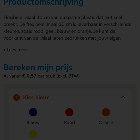
Productomschrijving
Flexibele liniaal 30 cm van buigzaam plastic dat niet snel
breekt. De flexibele liniaal 30 cm is leverbaar in verschillende
kleuren, zoals rood, geel, blauw en oranje. Je kunt de
voorkant van de liniaal laten bedrukken met jouw eigen
ontwerp. Een opvallend item dat geschikt is voor dagelijks
+ Lees meer
gebruik en promotie.
Voordelen van de flexibele liniaal 30 cm
Bereken mijn prijs
Voorzijde te bedrukken
– Jouw ontwerp of logo
Al vanaf
€ 0,57
per stuk (excl. BTW)
duidelijk zichtbaar op de liniaal.
Gemaakt van buigzaam plastic
– Buigt mee zonder snel
te breken, ideaal voor langdurig gebruik.
Kies kleur
1
Leverbaar in meerdere kleuren
– Kies uit opvallende
kleuren zoals rood, geel, blauw en oranje.
Blauw
Rood
Oranje