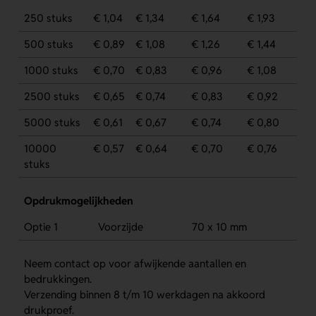
250 stuks
€ 1,04
€ 1,34
€ 1,64
€ 1,93
500 stuks
€ 0,89
€ 1,08
€ 1,26
€ 1,44
1000 stuks
€ 0,70
€ 0,83
€ 0,96
€ 1,08
2500 stuks
€ 0,65
€ 0,74
€ 0,83
€ 0,92
5000 stuks
€ 0,61
€ 0,67
€ 0,74
€ 0,80
10000
€ 0,57
€ 0,64
€ 0,70
€ 0,76
stuks
Opdrukmogelijkheden
Optie 1
Voorzijde
70 x 10 mm
Neem contact op voor afwijkende aantallen en
bedrukkingen.
Verzending binnen 8 t/m 10 werkdagen na akkoord
drukproef.