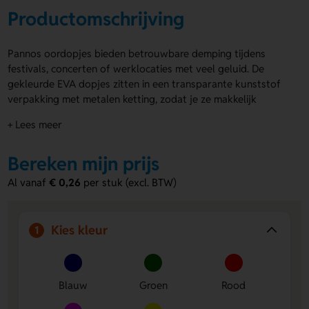
Productomschrijving
Pannos oordopjes bieden betrouwbare demping tijdens
festivals, concerten of werklocaties met veel geluid. De
gekleurde EVA dopjes zitten in een transparante kunststof
verpakking met metalen ketting, zodat je ze makkelijk
meeneemt. De verpakking kan bedrukt worden met jouw
+ Lees meer
logo of naam voor extra zichtbaarheid. Bestel direct of
vraag een offerte aan.
Bereken mijn prijs
Voordelen van de Pannos oordopjes
Al vanaf
€ 0,26
per stuk (excl. BTW)
Gemakkelijk mee te nemen
– Lichtgewicht verpakking
met metalen ketting.
Te bedrukken
– De transparante verpakking bedrukt je
Kies kleur
1
met jouw logo of naam.
Breed inzetbaar
– Geschikt voor events, werkplekken
en momenten van rust.
Blauw
Groen
Rood