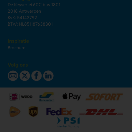
De Keyserlei 60C bus 1301
2018 Antwerpen
KvK: 54142792
BTW: NL851187638B01
Inspiratie
Brochure
Volg ons