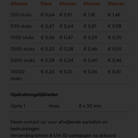
Afname
Kleur
Kleuren
Kleuren
Kleuren
250 stuks
€ 0,64
€ 0,91
€ 1,18
€ 1,46
500 stuks
€ 0,47
€ 0,64
€ 0,81
€ 0,98
1000 stuks
€ 0,36
€ 0,47
€ 0,59
€ 0,70
2500 stuks
€ 0,30
€ 0,38
€ 0,46
€ 0,55
5000 stuks
€ 0,28
€ 0,34
€ 0,40
€ 0,46
10000
€ 0,26
€ 0,31
€ 0,36
€ 0,41
stuks
Opdrukmogelijkheden
Optie 1
Hoes
8 x 30 mm
Neem contact op voor afwijkende aantallen en
bedrukkingen.
Verzending binnen 8 t/m 10 werkdagen na akkoord