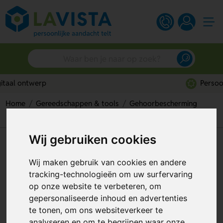
Persoonlijk advies
Home
Gereedschappen & tools
Gehoorbescherming
Pannos oordopjes
Wij gebruiken cookies
Pannos oordopjes
Wij maken gebruik van cookies en andere
Artikelnummer:
130538
tracking-technologieën om uw surfervaring
op onze website te verbeteren, om
gepersonaliseerde inhoud en advertenties
te tonen, om ons websiteverkeer te
analyseren en om te begrijpen waar onze