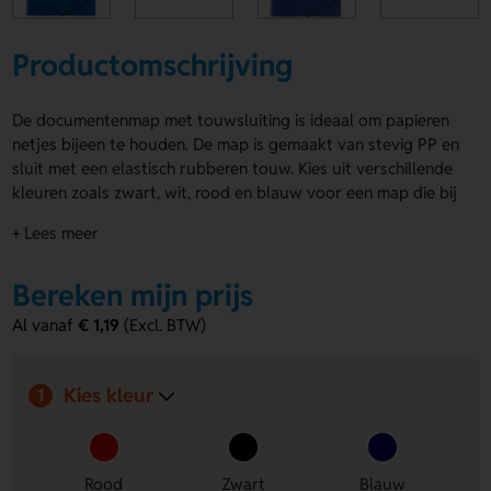
Productomschrijving
De documentenmap met touwsluiting is ideaal om papieren
netjes bijeen te houden. De map is gemaakt van stevig PP en
sluit met een elastisch rubberen touw. Kies uit verschillende
kleuren zoals zwart, wit, rood en blauw voor een map die bij
jouw huisstijl past. Je kunt de documentenmap met
+ Lees meer
touwsluiting laten bedrukken op zowel de voor- als
achterkant met jouw logo, naam of ontwerp.
Bereken mijn prijs
Voordelen van de documentenmap met
Al vanaf
€ 1,19
(Excl. BTW)
touwsluiting
Stevig materiaal:
Gemaakt van duurzaam PP dat tegen
Kies kleur
een stootje kan.
1
Veilige sluiting:
Rubberen touw houdt je documenten
goed bij elkaar.
Bedrukbare oppervlakken:
Voorzie de voor- en
Rood
Zwart
Blauw
achterkant van je eigen ontwerp.