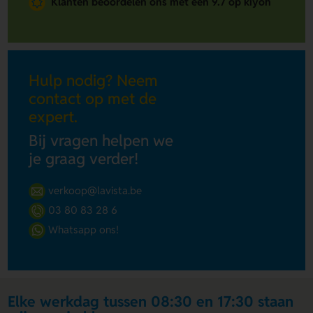
Klanten beoordelen ons met een 9.7 op kiyoh
Hulp nodig? Neem
contact op met de
expert.
Bij vragen helpen we
je graag verder!
verkoop@lavista.be
03 80 83 28 6
Whatsapp ons!
Elke werkdag tussen 08:30 en 17:30 staan