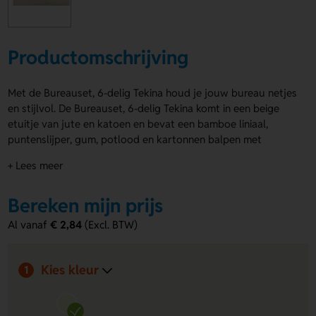
Productomschrijving
Met de Bureauset, 6-delig Tekina houd je jouw bureau netjes
en stijlvol. De Bureauset, 6-delig Tekina komt in een beige
etuitje van jute en katoen en bevat een bamboe liniaal,
puntenslijper, gum, potlood en kartonnen balpen met
blauwe inkt. Leuk voor school, werk of een give-away. Laat
+ Lees meer
je logo, naam of eigen ontwerp aanbrengen op de voorzijde
of achterzijde. Bestel of vraag een prijs op.
Bereken mijn prijs
Voordelen van de Bureauset, 6-delig
Al vanaf
€ 2,84
(Excl. BTW)
Tekina
Compleet en handig:
je hebt direct de belangrijkste
Kies kleur
schrijfwaren en accessoires bij elkaar.
1
Opvallende personalisatie:
laat een logo, naam of eigen
ontwerp plaatsen op de voorzijde of achterzijde.
Duurzame uitstraling:
het beige etuitje van jute, katoen