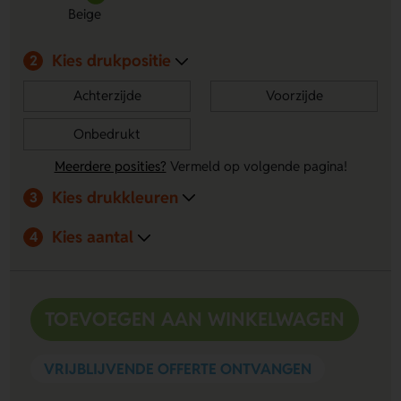
Beige
en bamboe geeft een natuurlijke look.
Kies drukpositie
2
Achterzijde
Voorzijde
Onbedrukt
Meerdere posities?
Vermeld op volgende pagina!
Kies drukkleuren
3
Kies aantal
4
TOEVOEGEN AAN WINKELWAGEN
VRIJBLIJVENDE OFFERTE ONTVANGEN