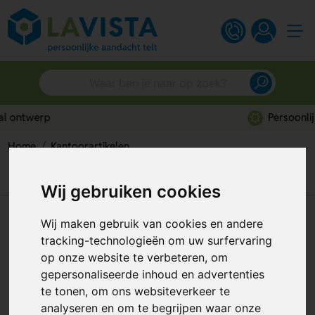
Persoonlijk advies
Home
Kantoorartikelen
Tekina 6-delige Bureauset voor een Georganiseerd
Kantoor
Wij gebruiken cookies
Tekina 6-delige Bureauset voor
Wij maken gebruik van cookies en andere
tracking-technologieën om uw surfervaring
een Georganiseerd Kantoor
op onze website te verbeteren, om
Artikelnummer:
121121
gepersonaliseerde inhoud en advertenties
te tonen, om ons websiteverkeer te
analyseren en om te begrijpen waar onze