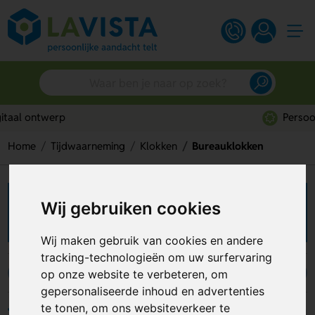
Persoonlijk advies
Home
Tijdwaarneming
Klokken
Bureauklokken
Bureauklokken bedrukken
Wij gebruiken cookies
Wij maken gebruik van cookies en andere
tracking-technologieën om uw surfervaring
op onze website te verbeteren, om
Bureauklokken
Wandklokken
gepersonaliseerde inhoud en advertenties
te tonen, om ons websiteverkeer te
Filters