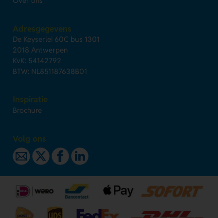
Over ons
Adresgegevens
De Keyserlei 60C bus 1301
2018 Antwerpen
KvK: 54142792
BTW: NL851187638B01
Inspiratie
Brochure
Volg ons