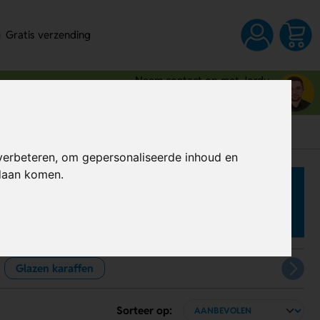
Gratis verzending
Neem contact op met Jordy
03 80 83 28 6
verbeteren, om gepersonaliseerde inhoud en
ndaan komen.
Glazen karaffen
Sorteer op: