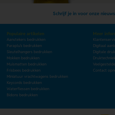
Schrijf je in voor onze nieuws
Populaire artikelen
Meer infor
Aanstekers bedrukken
Klantenservi
Paraplu's bedrukken
Digitaal aan
Sleutelhangers bedrukken
Digitale dru
Mokken bedrukken
Druktechnie
Muismatten bedrukken
Veelgesteld
Frisbees bedrukken
Contact op
Miniatuur vrachtwagens bedrukken
Keycords bedrukken
Waterflessen bedrukken
Bidons bedrukken