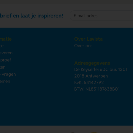
brief en laat je inspireren!
matie
Over Lavista
ce
Over ons
leveren
kproef
Adresgegevens
ken
De Keyserlei 60C bus 1301
e vragen
2018 Antwerpen
nemen
KvK: 54142792
BTW: NL851187638B01