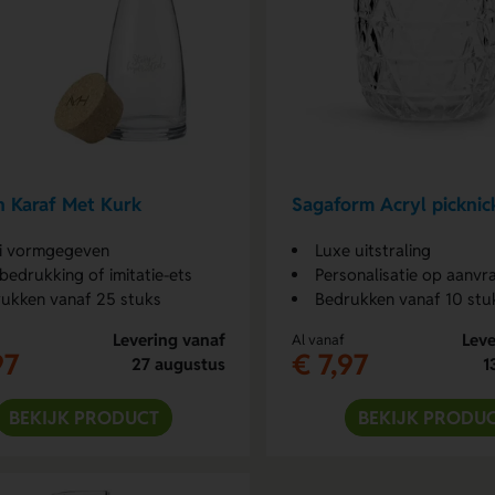
n Karaf Met Kurk
Sagaform Acryl picknic
i vormgegeven
Luxe uitstraling
bedrukking of imitatie-ets
Personalisatie op aanvr
ukken vanaf 25 stuks
Bedrukken vanaf 10 stu
Levering vanaf
Leve
Al vanaf
97
€ 7,97
27 augustus
1
BEKIJK PRODUCT
BEKIJK PRODU