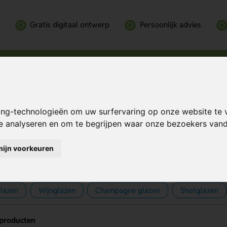
Gratis digitaal ontwerp
Persoonlijk advies
ing-technologieën om uw surfervaring op onze website te 
te analyseren en om te begrijpen waar onze bezoekers va
raffen bedrukken
mijn voorkeuren
glazen
Wijnglazen
Champagne glazen
Shotglazen
 producten