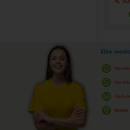
€ 10
Elke werkd
Via tel
Via Wh
Via E-m
Bezoek