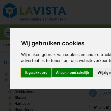
Alle categorieën
Wij gebruiken cookies
Home
Drinkwaren
Glazen
Karaffen
Wij maken gebruik van cookies en andere track
advertenties te tonen, om ons websiteverkeer 
Drinkwaren
Ka
Ik ga akkoord
Alleen noodzakelijk
Wijzig 
Broodtrommels
Drinkwaren
Bidons
Drinkbekers
Bier
Glazen
Hardcups
1 - 10 van
10
Heupflessen