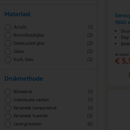
Materiaal
Gerecy
1000 
Acrylic
(1)
Duur
Borosilicaatglas
(2)
Dop 
Gerecycled glas
(2)
Bedr
Glass
(2)
Al vanaf
€ 5,
Kurk, Glas
(2)
Drukmethode
Blinddruk
(1)
Individuele namen
(1)
Keramiek tampondruk
(1)
Keramiek transfer
(2)
Lasergraveren
(6)