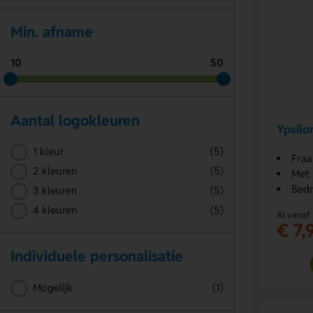
Min. afname
10
50
Aantal logokleuren
Ypsilo
1 kleur
(5)
Fraa
2 kleuren
(5)
Met 
Bedr
3 kleuren
(5)
4 kleuren
(5)
Al vanaf
€ 7,
Individuele personalisatie
Mogelijk
(1)