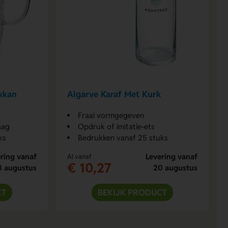
kkan
Algarve Karaf Met Kurk
Fraai vormgegeven
aag
Opdruk of imitatie-ets
ks
Bedrukken vanaf 25 stuks
ring vanaf
Levering vanaf
Al vanaf
€ 10,27
3 augustus
20 augustus
CT
BEKIJK PRODUCT