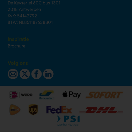
De Keyserlei 60C bus 1301
2018 Antwerpen
KvK: 54142792
BTW: NL851187638B01
Inspiratie
Brochure
Volg ons