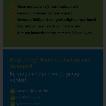
Onze producten zijn van topkwaliteit
Persoonlijk advies van een expert
Geheel vrijblijvend een gratis digitaal voorbeeld
Wij rekenen geen start- en instelkosten
Klanten beoordelen ons met een 9.7 op kiyoh
Hulp nodig? Neem contact op met
de expert.
Bij vragen helpen we je graag
verder!
verkoop@lavista.be
03 80 83 28 6
Whatsapp ons!