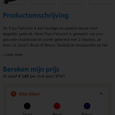
Productomschrijving
De Triyo Fietsslot is een handige en speelse keuze voor
dagelijks gebruik. Deze Triyo Fietsslot is gemaakt van pvc-
gecoate staaldraad en wordt geleverd met 2 sleutels. Je
kiest uit Zwart, Rood of Blauw. Dankzij de drukpositie op het
kunstof deel - voorkant geef je eenvoudig een logo, naam
+ Lees meer
of eigen ontwerp mee. Zo maak je het slot nét even
persoonlijker. Bestel of vraag een prijs op.
Bereken mijn prijs
Voordelen van de Triyo Fietsslot
Al vanaf
€ 1,82
per stuk (excl. BTW)
Persoonlijk te bedrukken
Voeg eenvoudig een logo,
naam of eigen ontwerp toe op het kunstof deel -
voorkant.
Kies kleur
1
Handig in gebruik
Wordt geleverd met 2 sleutels, zodat
je altijd een reserve hebt.
Keuze in kleur
Verkrijgbaar in Zwart, Rood en Blauw
voor een mooie match met jouw stijl.
Zwart
Rood
Blauw