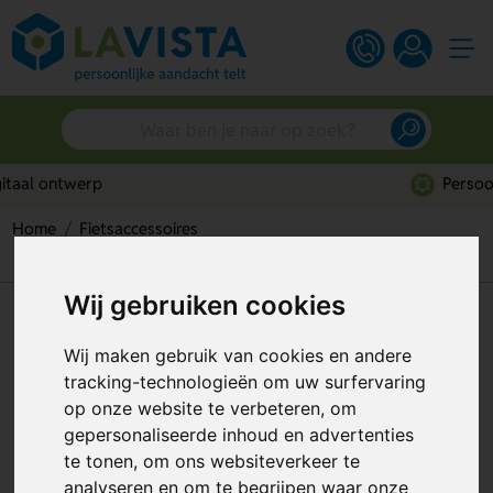
Persoonlijk advies
Home
Fietsaccessoires
Triyo Fietsslot: Sterke Beveiliging voor Elke Fiets
Wij gebruiken cookies
Triyo Fietsslot: Sterke
Beveiliging voor Elke Fiets
Wij maken gebruik van cookies en andere
tracking-technologieën om uw surfervaring
Artikelnummer:
258036
op onze website te verbeteren, om
gepersonaliseerde inhoud en advertenties
te tonen, om ons websiteverkeer te
analyseren en om te begrijpen waar onze