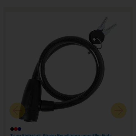
Triyo Fietsslot: Sterke Beveiliging voor Elke Fiets