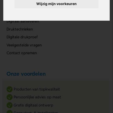
Meer informatie
Wijzig mijn voorkeuren
Klantenservice
Digitaal aanleveren
Druktechnieken
Digitale drukproef
Veelgestelde vragen
Contact opnemen
Onze voordelen
Producten van topkwaliteit
Persoonlijke advies op maat
Gratis digitaal ontwerp
Geen start- & instelkosten